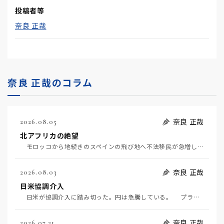
投稿者等
奈良 正哉
奈良 正哉のコラム
奈良 正哉
2026.08.05
北アフリカの絶望
モロッコから地続きのスペインの飛び地へ不法移民が急増していて、当地の大問題となっている。「海を泳い…
奈良 正哉
2026.08.03
日米協調介入
日米が協調介入に踏み切った。円は急騰している。 プラザ合意以降、協調介入は為替相場の転機になって…
奈良 正哉
2026.07.31