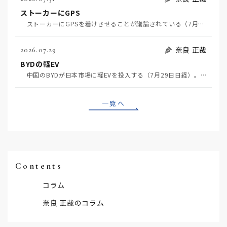
ストーカーにGPS
ストーカーにGPSを着けさせることが議論されている（7月29日日経）。反対派は「ストーカーにも人権…
奈良 正哉
2026.07.29
BYDの軽EV
中国のBYDが日本市場に軽EVを投入する（7月29日日経）。この報道について思うこと3つ。 一つ…
一覧へ
Contents
コラム
奈良 正哉のコラム