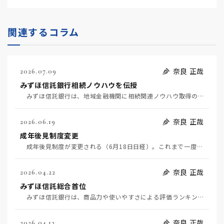
関連するコラム
奈良 正哉
2026.07.09
みずほ信託銀行相続ノウハウを伝授
みずほ信託銀行は、地域金融機関に相続関連ノウハウ取得のためのサブスクサービスを提供する。 ゼロ金…
奈良 正哉
2026.06.19
成年後見制度変更
成年後見制度が変更される（6月18日日経）。これまで一度後見人が就くと終身だったのが、途中でやめら…
奈良 正哉
2026.04.22
みずほ信託総合首位
みずほ信託銀行は、商品力や使いやすさによる評価ランキングで初の総合首位となった。（4月22日日経評…
奈良 正哉
2026.04.13