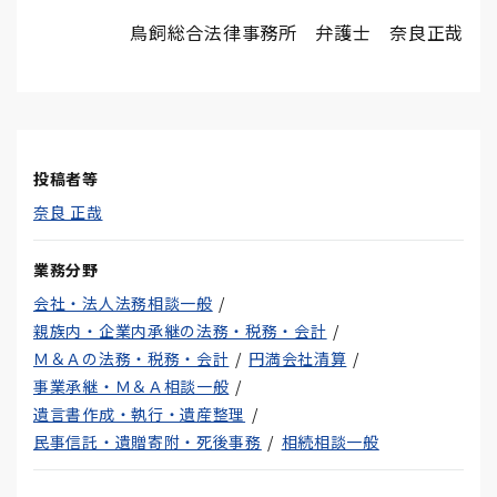
鳥飼総合法律事務所 弁護士 奈良正哉
投稿者等
奈良 正哉
業務分野
会社・法人法務相談一般
親族内・企業内承継の法務・税務・会計
Ｍ＆Ａの法務・税務・会計
円満会社清算
事業承継・Ｍ＆Ａ相談一般
遺言書作成・執行・遺産整理
民事信託・遺贈寄附・死後事務
相続相談一般