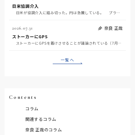
日米協調介入
日米が協調介入に踏み切った。円は急騰している。 プラザ合意以降、協調介入は為替相場の転機になって…
奈良 正哉
2026.07.31
ストーカーにGPS
ストーカーにGPSを着けさせることが議論されている（7月29日日経）。反対派は「ストーカーにも人権…
一覧へ
Contents
コラム
関連するコラム
奈良 正哉のコラム