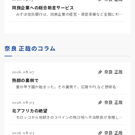
同族企業への総合助言サービス
みずほ信託銀行は、同族企業の経営・資産承継など全般にわたる助言サービスを開始する（4月7日日経）。…
奈良 正哉のコラム
奈良 正哉
2026.08.07
熱闘の裏側で
夏の甲子園が始まった。その裏側で、広陵やPLなど野球名門校（だった）の不祥事のその後について、「熱…
奈良 正哉
2026.08.05
北アフリカの絶望
モロッコから地続きのスペインの飛び地へ不法移民が急増していて、当地の大問題となっている。「海を泳い…
奈良 正哉
2026.08.03