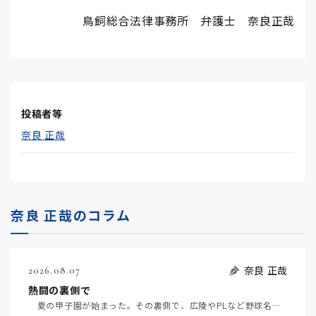
鳥飼総合法律事務所 弁護士 奈良正哉
投稿者等
奈良 正哉
奈良 正哉のコラム
奈良 正哉
2026.08.07
熱闘の裏側で
夏の甲子園が始まった。その裏側で、広陵やPLなど野球名門校（だった）の不祥事のその後について、「熱…