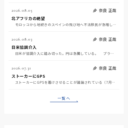
奈良 正哉
2026.08.05
北アフリカの絶望
モロッコから地続きのスペインの飛び地へ不法移民が急増していて、当地の大問題となっている。「海を泳い…
奈良 正哉
2026.08.03
日米協調介入
日米が協調介入に踏み切った。円は急騰している。 プラザ合意以降、協調介入は為替相場の転機になって…
奈良 正哉
2026.07.31
ストーカーにGPS
ストーカーにGPSを着けさせることが議論されている（7月29日日経）。反対派は「ストーカーにも人権…
一覧へ