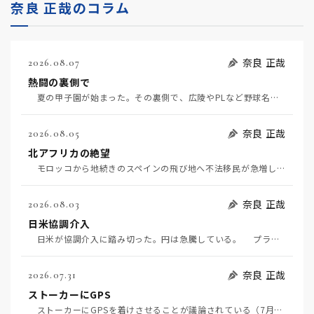
奈良 正哉のコラム
奈良 正哉
2026.08.07
熱闘の裏側で
夏の甲子園が始まった。その裏側で、広陵やPLなど野球名門校（だった）の不祥事のその後について、「熱…
奈良 正哉
2026.08.05
北アフリカの絶望
モロッコから地続きのスペインの飛び地へ不法移民が急増していて、当地の大問題となっている。「海を泳い…
奈良 正哉
2026.08.03
日米協調介入
日米が協調介入に踏み切った。円は急騰している。 プラザ合意以降、協調介入は為替相場の転機になって…
奈良 正哉
2026.07.31
ストーカーにGPS
ストーカーにGPSを着けさせることが議論されている（7月29日日経）。反対派は「ストーカーにも人権…