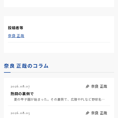
投稿者等
奈良 正哉
奈良 正哉のコラム
奈良 正哉
2026.08.07
熱闘の裏側で
夏の甲子園が始まった。その裏側で、広陵やPLなど野球名門校（だった）の不祥事のその後について、「熱…
奈良 正哉
2026.08.05