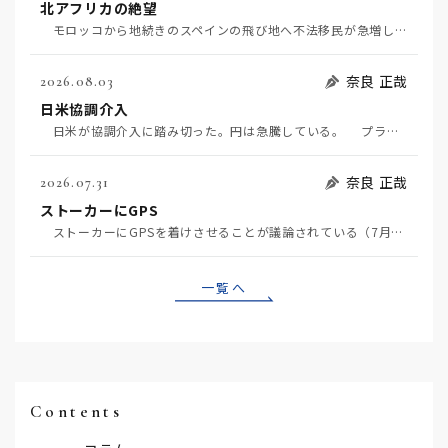
北アフリカの絶望
モロッコから地続きのスペインの飛び地へ不法移民が急増していて、当地の大問題となっている。「海を泳い…
奈良 正哉
2026.08.03
日米協調介入
日米が協調介入に踏み切った。円は急騰している。 プラザ合意以降、協調介入は為替相場の転機になって…
奈良 正哉
2026.07.31
ストーカーにGPS
ストーカーにGPSを着けさせることが議論されている（7月29日日経）。反対派は「ストーカーにも人権…
一覧へ
Contents