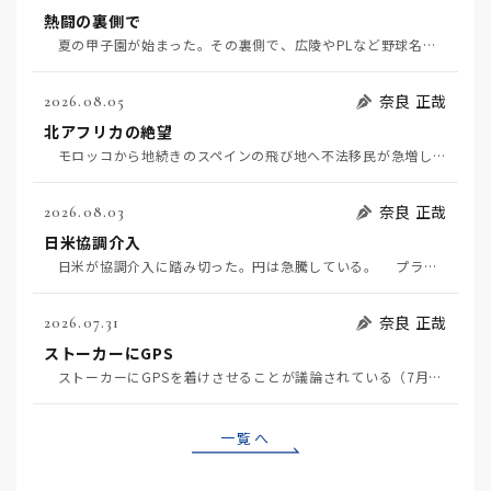
熱闘の裏側で
夏の甲子園が始まった。その裏側で、広陵やPLなど野球名門校（だった）の不祥事のその後について、「熱…
奈良 正哉
2026.08.05
北アフリカの絶望
モロッコから地続きのスペインの飛び地へ不法移民が急増していて、当地の大問題となっている。「海を泳い…
奈良 正哉
2026.08.03
日米協調介入
日米が協調介入に踏み切った。円は急騰している。 プラザ合意以降、協調介入は為替相場の転機になって…
奈良 正哉
2026.07.31
ストーカーにGPS
ストーカーにGPSを着けさせることが議論されている（7月29日日経）。反対派は「ストーカーにも人権…
一覧へ