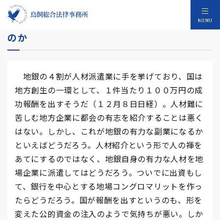
地銀の人材派遣業は地銀の有力な副業になる
MENU
のか
地銀の４割が人材派遣業に手を挙げており、国は
地方創生の一環として、１件当たり１００万円の成
功報酬を出すそうだ（１２月８日日経）。人材難に
苦しむ地方企業に都会の有志を紹介することは悪く
はない。しかし、これが地銀の有力な副業になるか
といえばどうだろう。人材紹介という形で人の褌を
あてにするのではなく、地銀自身の有力な人材を地
場企業に派遣してはどうだろう。ついでに出資もし
て、銀行を中心とする地場コングロマリットを作っ
たらどうだろう。国が報酬を出すというのも、形を
変えた公的資金の注入のようで気持ちが悪い。しか