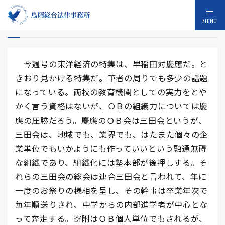
早稲田対慶應
MENU
今週号の東洋経済の特集は、早稲田対慶應だ。と
きおり見かける特集だ。筆者の周りでも多少の話題
になっている。両校の教育機関としての実力をとや
かく言う資格はないが、ＯＢの組織力については慶
應の圧勝だろう。慶應のＯＢ会は三田会というが、
三田会は、地域でも、業界でも、はたまた個々の企
業単位でもいかようにも作っていいという融通無碍
な組織であり、組織化には塾本部が後押しする。そ
れらの三田会の総会は連合三田会と言われて、年に
一度のお祭りの様相を呈し、その幹事は卒業年次で
毎年順送りされ、中学からの内部進学者が中心とな
って奔走する。寄附はＯＢ個人単位でもされるが、