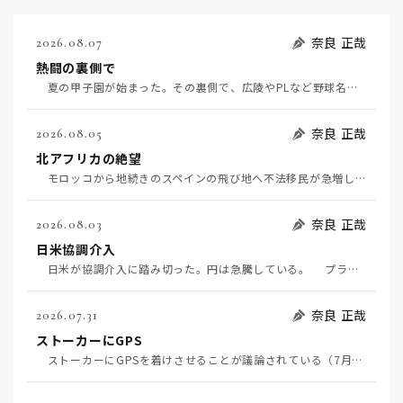
奈良 正哉
2026.08.07
熱闘の裏側で
夏の甲子園が始まった。その裏側で、広陵やPLなど野球名門校（だった）の不祥事のその後について、「熱…
奈良 正哉
2026.08.05
北アフリカの絶望
モロッコから地続きのスペインの飛び地へ不法移民が急増していて、当地の大問題となっている。「海を泳い…
奈良 正哉
2026.08.03
日米協調介入
日米が協調介入に踏み切った。円は急騰している。 プラザ合意以降、協調介入は為替相場の転機になって…
奈良 正哉
2026.07.31
ストーカーにGPS
ストーカーにGPSを着けさせることが議論されている（7月29日日経）。反対派は「ストーカーにも人権…