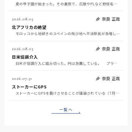
夏の甲子園が始まった。その裏側で、広陵やPLなど野球名門校（だった）の不祥事のその後について、「熱…
奈良 正哉
2026.08.05
北アフリカの絶望
モロッコから地続きのスペインの飛び地へ不法移民が急増していて、当地の大問題となっている。「海を泳い…
奈良 正哉
2026.08.03
日米協調介入
日米が協調介入に踏み切った。円は急騰している。 プラザ合意以降、協調介入は為替相場の転機になって…
奈良 正哉
2026.07.31
ストーカーにGPS
ストーカーにGPSを着けさせることが議論されている（7月29日日経）。反対派は「ストーカーにも人権…
一覧へ