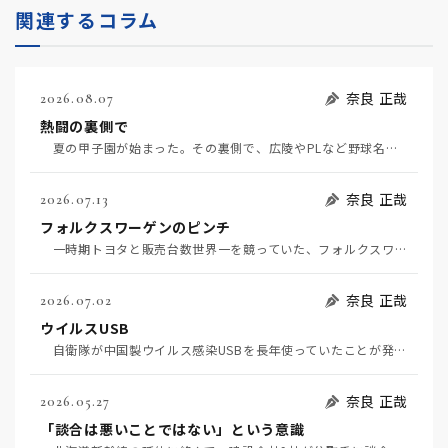
関連するコラム
奈良 正哉
2026.08.07
熱闘の裏側で
夏の甲子園が始まった。その裏側で、広陵やPLなど野球名門校（だった）の不祥事のその後について、「熱…
奈良 正哉
2026.07.13
フォルクスワーゲンのピンチ
一時期トヨタと販売台数世界一を競っていた、フォルクスワーゲンの経営がピンチだ（7月11日日経）。そ…
奈良 正哉
2026.07.02
ウイルスUSB
自衛隊が中国製ウイルス感染USBを長年使っていたことが発覚して問題になっている（7月2日日経）。筆…
奈良 正哉
2026.05.27
「談合は悪いことではない」という意識