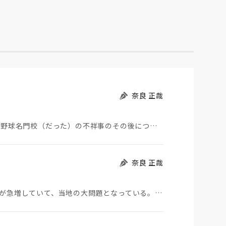
奈良 正哉
夏の甲子園が始まった。その裏側で、広陵やPLなど野球名門校（だった）の不祥事のその後について、「熱…
奈良 正哉
モロッコから地続きのスペインの飛び地へ不法移民が急増していて、当地の大問題となっている。「海を泳い…