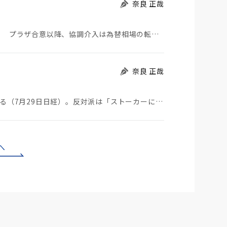
奈良 正哉
日米が協調介入に踏み切った。円は急騰している。 プラザ合意以降、協調介入は為替相場の転機になって…
奈良 正哉
ストーカーにGPSを着けさせることが議論されている（7月29日日経）。反対派は「ストーカーにも人権…
へ