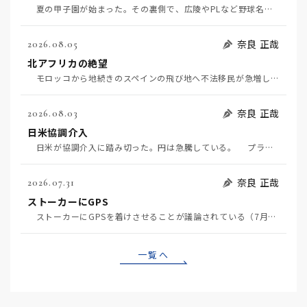
夏の甲子園が始まった。その裏側で、広陵やPLなど野球名門校（だった）の不祥事のその後について、「熱…
奈良 正哉
2026.08.05
北アフリカの絶望
モロッコから地続きのスペインの飛び地へ不法移民が急増していて、当地の大問題となっている。「海を泳い…
奈良 正哉
2026.08.03
日米協調介入
日米が協調介入に踏み切った。円は急騰している。 プラザ合意以降、協調介入は為替相場の転機になって…
奈良 正哉
2026.07.31
ストーカーにGPS
ストーカーにGPSを着けさせることが議論されている（7月29日日経）。反対派は「ストーカーにも人権…
一覧へ