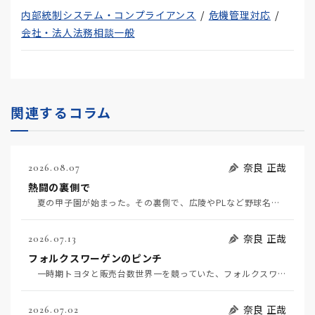
内部統制システム・コンプライアンス
危機管理対応
会社・法人法務相談一般
関連するコラム
奈良 正哉
2026.08.07
熱闘の裏側で
夏の甲子園が始まった。その裏側で、広陵やPLなど野球名門校（だった）の不祥事のその後について、「熱…
奈良 正哉
2026.07.13
フォルクスワーゲンのピンチ
一時期トヨタと販売台数世界一を競っていた、フォルクスワーゲンの経営がピンチだ（7月11日日経）。そ…
奈良 正哉
2026.07.02