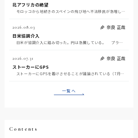
北アフリカの絶望
モロッコから地続きのスペインの飛び地へ不法移民が急増していて、当地の大問題となっている。「海を泳い…
奈良 正哉
2026.08.03
日米協調介入
日米が協調介入に踏み切った。円は急騰している。 プラザ合意以降、協調介入は為替相場の転機になって…
奈良 正哉
2026.07.31
ストーカーにGPS
ストーカーにGPSを着けさせることが議論されている（7月29日日経）。反対派は「ストーカーにも人権…
一覧へ
Contents