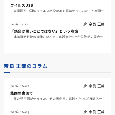
ウイルスUSB
自衛隊が中国製ウイルス感染USBを長年使っていたことが発覚して問題になっている（7月2日日経）。筆…
奈良 正哉
2026.05.27
「談合は悪いことではない」という意識
北海道新幹線の延伸に絡んで、建設会社9社が公取委に談合を疑われている（5月20日日経）。 談合と…
奈良 正哉のコラム
奈良 正哉
2026.08.07
熱闘の裏側で
夏の甲子園が始まった。その裏側で、広陵やPLなど野球名門校（だった）の不祥事のその後について、「熱…
奈良 正哉
2026.08.05