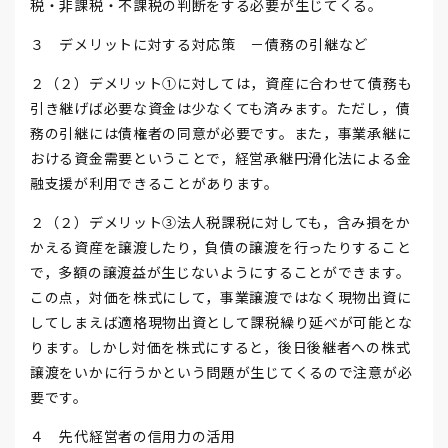
税・非課税・不課税の判断をする必要が生じてくる。
３ デメリットに対する対応策 －債務の引継など
２（２）デメリット①に対しては，資産に合わせて債務も
引き継げば必要な資金は少なくても済みます。ただし，債
務の引継には債権者の同意が必要です。また，事業承継に
おける資金需要ということで，経営承継円滑化法による金
融支援が利用できることがあります。
２（２）デメリット③法人税課税に対しても，含み損をか
かえる資産を譲渡したり，負債の譲渡を行ったりすること
で，多額の譲渡益が生じないようにすることができます。
この点，対価を株式にして，事業譲渡ではなく現物出資に
してしまえば適格現物出資として課税繰り延べが可能とな
ります。しかし対価を株式にすると，後日後継者への株式
譲渡をいかに行うかという問題が生じてくるので注意が必
要です。
４ 先代経営者の信用力の活用