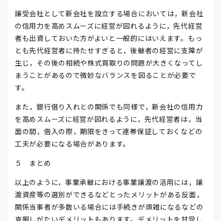
譲受会社として新会社を設立する場合においては，新会社
の信用力を高めスムーズに経営が図れるように，先代経営
者も出資しておいた方がよいと一般的にはいえます。もっ
とも先代経営者に持たせすぎると，後継者の経営に支障が
生じ，その後の相続や株式買取りの問題が大きくなってし
まうことがあるので微妙なバランスを図ることが必要で
す。
また，銀行借り入れとの関係でも同様で，新会社の信用力
を高めスムーズに経営が図れるように，先代経営者は，当
面の間，借入の際，期限をきって連帯保証しておくなどの
工夫が必要になる場合があります。
５ まとめ
以上のように，事業承継における事業譲渡の活用には，譲
渡資産等の選別ができるなどとったメリットがある反面，
関係当事者が多数いる場合には手続きが煩雑になるなどの
克服しがたいデメリットもあります。デメリットを甘受し