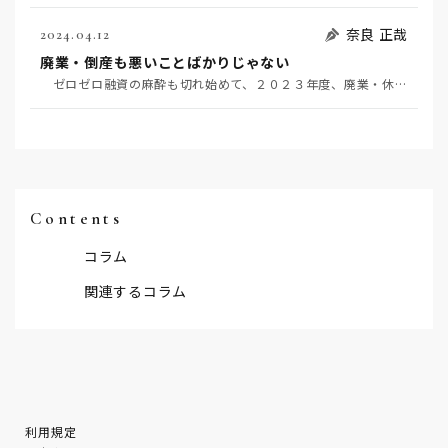
奈良 正哉
2024.04.12
廃業・倒産も悪いことばかりじゃない
ゼロゼロ融資の麻酔も切れ始めて、２０２３年度、廃業・休業は５万件を数え、倒産も９千件を超えた。対し…
Contents
コラム
関連するコラム
利用規定