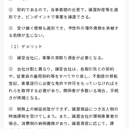
② 契約であるので，当事者間の合意で，譲渡財産等を選
別でき，ピンポイントで事業を譲渡できる。
③ 受け継ぐ債務も選別でき，予想外の簿外債務を承継す
る危険が生じない。
（２）デメリット
① 譲受会社に，事業の買取り資金が必要となる。
② 会社分割と異なり，譲受会社は，各取引先との契約
や，従業員の雇用契約等をすべてやり直し，不動産の移転
登記，事業遂行に必要な免許や許可をもっていなければそ
れらを取得する必要があり，関係者が多数いる場合，手続
きが煩雑となる。
③ 税務上の繰延処理ができず，譲渡損益につき法人税の
時価課税を受けてしまう。また，譲渡会社が課税事業者の
場合，消費税の納税義務があり，譲渡資産に応じて，課