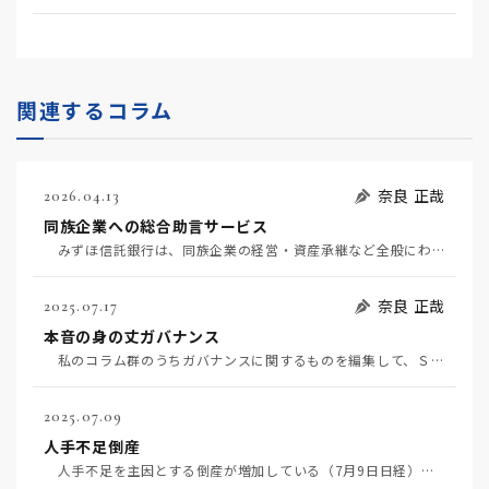
関連するコラム
奈良 正哉
2026.04.13
同族企業への総合助言サービス
みずほ信託銀行は、同族企業の経営・資産承継など全般にわたる助言サービスを開始する（4月7日日経）。…
奈良 正哉
2025.07.17
本音の身の丈ガバナンス
私のコラム群のうちガバナンスに関するものを編集して、ＳＮＳのnote の創作大賞2025ビジネス部…
2025.07.09
人手不足倒産
人手不足を主因とする倒産が増加している（7月9日日経）。人手不足倒産企業が、キャッシュフロー不足で…