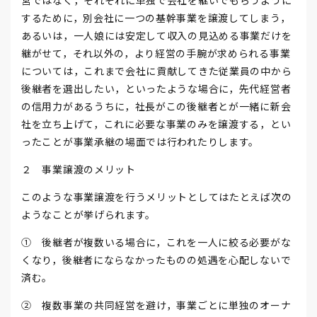
営ではなく，それぞれに単独で会社を継いでもらうように
するために，別会社に一つの基幹事業を譲渡してしまう，
あるいは，一人娘には安定して収入の見込める事業だけを
継がせて，それ以外の，より経営の手腕が求められる事業
については，これまで会社に貢献してきた従業員の中から
後継者を選出したい，といったような場合に，先代経営者
の信用力があるうちに，社長がこの後継者とが一緒に新会
社を立ち上げて，これに必要な事業のみを譲渡する，とい
ったことが事業承継の場面では行われたりします。
２ 事業譲渡のメリット
このような事業譲渡を行うメリットとしてはたとえば次の
ようなことが挙げられます。
① 後継者が複数いる場合に，これを一人に絞る必要がな
くなり，後継者にならなかったものの処遇を心配しないで
済む。
② 複数事業の共同経営を避け，事業ごとに単独のオーナ