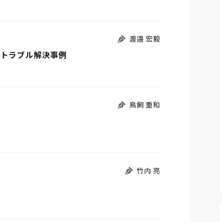
渡邉 宏毅
務トラブル解決事例
鳥飼 重和
竹内 亮