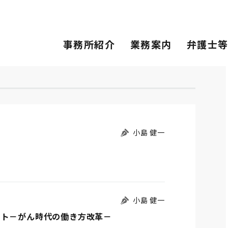
事務所紹介
業務案内
弁護士
小島 健一
小島 健一
ット－がん時代の働き方改革－