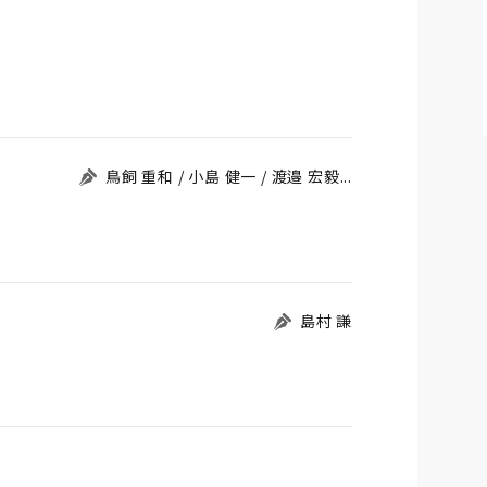
鳥飼 重和 / 小島 健一 / 渡邉 宏毅...
島村 謙