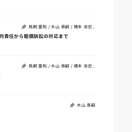
鳥飼 重和 / 木山 泰嗣 / 橋本 浩史...
的責任から賠償訴訟の対応まで
鳥飼 重和 / 木山 泰嗣 / 橋本 浩史...
応
木山 泰嗣