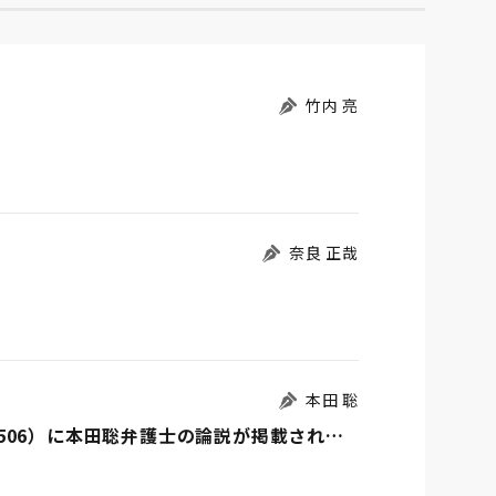
竹内 亮
奈良 正哉
本田 聡
「労務事情」2025年1月1日15日合併号（No.1506）に本田聡弁護士の論説が掲載されました