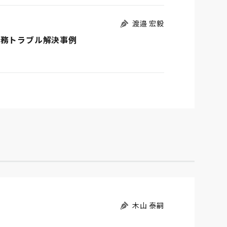
渡邉 宏毅
労務トラブル解決事例
木山 泰嗣