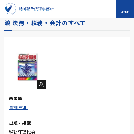
実践企業組織改革２ 株式交換移転・営業譲
MENU
渡 法務・税務・会計のすべて
著者等
鳥飼 重和
出版・掲載
税務経理協会