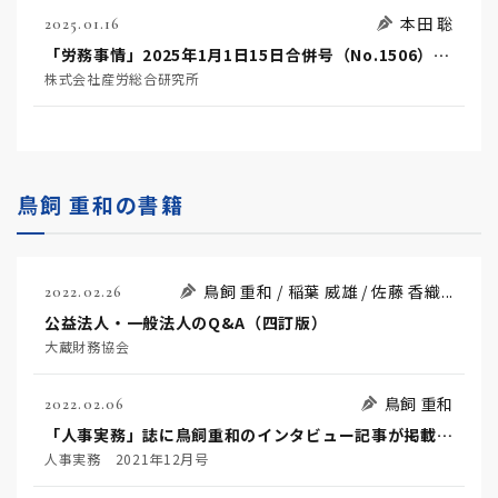
本田 聡
2025.01.16
「労務事情」2025年1月1日15日合併号（No.1506）に本田聡弁護士の論説が掲載されました
株式会社産労総合研究所
鳥飼 重和の書籍
鳥飼 重和 / 稲葉 威雄 / 佐藤 香織...
2022.02.26
公益法人・一般法人のQ&A（四訂版）
大蔵財務協会
鳥飼 重和
2022.02.06
「人事実務」誌に鳥飼重和のインタビュー記事が掲載されました
人事実務 2021年12月号