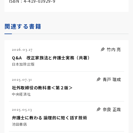
ISBN：4-419-03929-9
関連する書籍
竹内 亮
2026.03.27
Q&A 改正家族法と弁護士実務（共著）
日本加除出版
青戸 理成
2025.07.31
社外取締役の教科書＜第２版＞
中央経済社
奈良 正哉
2025.05.13
弁護士に教わる 論理的に短く話す技術
池田書店