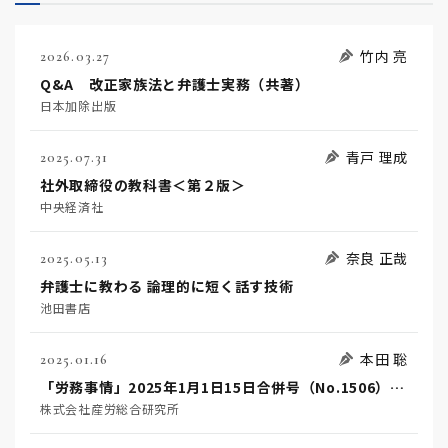
竹内 亮
2026.03.27
Q&A 改正家族法と弁護士実務（共著）
日本加除出版
青戸 理成
2025.07.31
社外取締役の教科書＜第２版＞
中央経済社
奈良 正哉
2025.05.13
弁護士に教わる 論理的に短く話す技術
池田書店
本田 聡
2025.01.16
「労務事情」2025年1月1日15日合併号（No.1506）に本田聡弁護士の論説が掲載されました
株式会社産労総合研究所