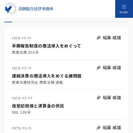
論文：880件
MENU
稲葉 威雄
1979.10.21
半期報告制度の商法導入をめぐって
商事法務 850号
稲葉 威雄
1979.07.21
連結決算の商法導入をめぐる諸問題
商事法務研究会 商事法務 連載
稲葉 威雄
1979.07.01
仮登記担保と清算金の供託
NBL 188号
稲葉 威雄
1979.05.21