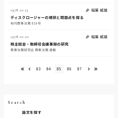
稲葉 威雄
1978.10.25
ディスクロージャーの現状と問題点を探る
旬刊商事法務 816号
稲葉 威雄
1978.10.20
株主総会・取締役会議事録の研究
商事法務研究会 商事法務 連載
<<
＜
＞
>>
83
84
85
86
87
Search
論文を探す