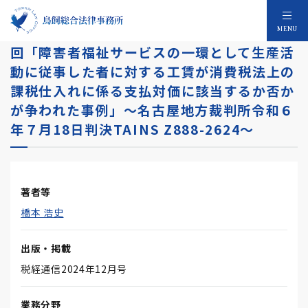
最新判例・係争中事例の要点解説 第１７１
MENU
回「障害者福祉サービスの一環として生産活
動に従事した者に対する工賃が消費税法上の
課税仕入れに係る支払対価に該当するか否か
が争われた事例」～名古屋地方裁判所令和６
年７月18日判決TAINS Z888-2624～
著者等
橋本 浩史
出版・掲載
税経通信2024年12月号
業務分野