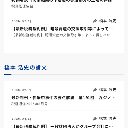
税務経理協会
橋本 浩史
2026.02.25
【最新税務裁判例】 暗号資産の交換取引等によって得られた利益が所得税法36条1項の「収入すべき金額」に該当するか否かなどが争われた事例 ～東京地方裁判所令和７年６月３日判決
【最新税務裁判例】 暗号資産の交換取引等によって得られた利益が所得税法36条1項の「収入すべき金額」に該当するか否かなどが争われた事例 ～東京地方裁判所令和７年６月３日判決
橋本 浩史の論文
橋本 浩史
2026.07.15
最新判例・係争中事件の要点解説 第191回 カジノ行為の一種であるバカラにより得た利益が所得税法36条1項の「経済的な利益」に該当するか、当該利益の総収入金額への計上時期などが争われた事例～東京地方裁判所令和7年2月27日判決 TAINS Z888-2739～
税経通信2026年8月号
橋本 浩史
2026.03.24
【最新税務裁判例】 一般財団法人がグループ会社に対して行った金銭の貸付けが法人税法２条１３号の「収益事業」に該当するか否かが争われた事例 ～東京高等裁判所令和７年７月３日判決（※１）～