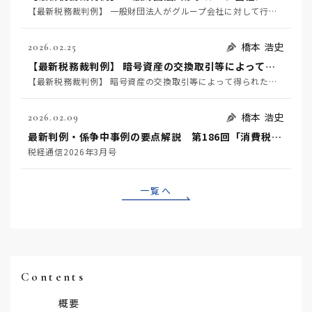
【最新税務裁判例】 一般財団法人がグループ会社に対して行った金銭の貸付けが法人税法２条１３号の「収益事業」に該当するか否かが争われた事例 ～東京高等裁判所令和７年７月３日判決（※１）～
橋本 浩史
2026.02.25
【最新税務裁判例】 暗号資産の交換取引等によって得られた利益が所得税法36条1項の「収入すべき金額」に該当するか否かなどが争われた事例 ～東京地方裁判所令和７年６月３日判決
【最新税務裁判例】 暗号資産の交換取引等によって得られた利益が所得税法36条1項の「収入すべき金額」に該当するか否かなどが争われた事例 ～東京地方裁判所令和７年６月３日判決
橋本 浩史
2026.02.09
最新判例・係争中事例の要点解説 第186回「消費税の仕入税額控除の計算方法である個別対応方式における「用途区分」の判定単位、「売上げに係る対価の返還等」の意義が争われた事例」～東京地裁令和7年1月24日判決 TAINS Z888-2735～
税経通信2026年3月号
一覧へ
Contents
概要