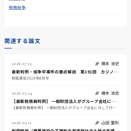
税務紛争
関連する論文
橋本 浩史
2026.07.15
最新判例・係争中事件の要点解説 第191回 カジノ行為の一種であるバカラにより得た利益が所得税法36条1項の「経済的な利益」に該当するか、当該利益の総収入金額への計上時期などが争われた事例～東京地方裁判所令和7年2月27日判決 TAINS Z888-2739～
税経通信2026年8月号
橋本 浩史
2026.03.24
【最新税務裁判例】 一般財団法人がグループ会社に対して行った金銭の貸付けが法人税法２条１３号の「収益事業」に該当するか否かが争われた事例 ～東京高等裁判所令和７年７月３日判決（※１）～
【最新税務裁判例】 一般財団法人がグループ会社に対して行った金銭の貸付けが法人税法２条１３号の「収益事業」に該当するか否かが争われた事例 ～東京高等裁判所令和７年７月３日判決（※１）～
山田 重則
2026.03.11
判例解説（商業施設の下層階の参道部分の土地の非課税規定適用の可否）