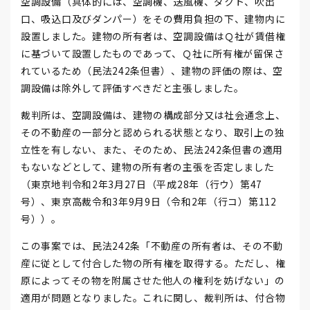
空調設備（具体的には、空調機、送風機、ダクト、吹出
口、吸込口及びダンパー）をその費用負担の下、建物内に
設置しました。建物の所有者は、空調設備はＱ社が賃借権
に基づいて設置したものであって、Ｑ社に所有権が留保さ
れているため（民法242条但書）、建物の評価の際は、空
調設備は除外して評価すべきだと主張しました。
裁判所は、空調設備は、建物の構成部分又は社会通念上、
その不動産の一部分と認められる状態となり、取引上の独
立性を有しない、また、そのため、民法242条但書の適用
もないなどとして、建物の所有者の主張を否定しました
（東京地判令和2年3月27日（平成28年（行ウ）第47
号）、東京高裁令和3年9月9日（令和2年（行コ）第112
号））。
この事案では、民法242条「不動産の所有者は、その不動
産に従として付合した物の所有権を取得する。ただし、権
原によってその物を附属させた他人の権利を妨げない」の
適用が問題となりました。これに関し、裁判所は、付合物