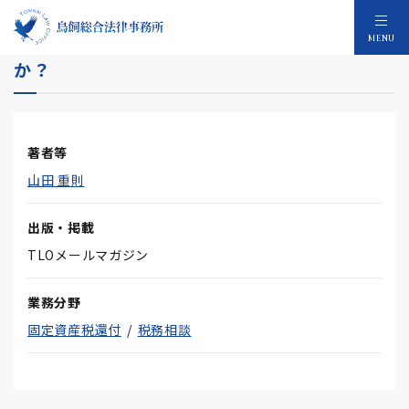
Q 固定資産税の「設備分離スキーム」は有効
MENU
か？
著者等
山田 重則
出版・掲載
TLOメールマガジン
業務分野
固定資産税還付
税務相談