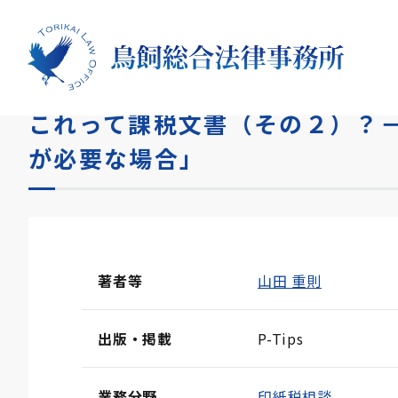
HOME
論文
これって課税文書（その２）？－第2回
これって課税文書（その２）？
が必要な場合」
著者等
山田 重則
出版・掲載
P-Tips
業務分野
印紙税相談