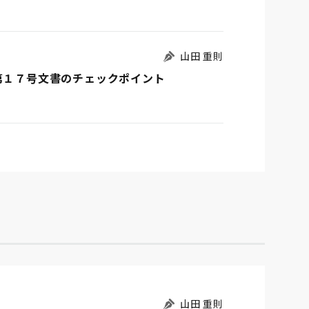
山田 重則
第１７号文書のチェックポイント
山田 重則