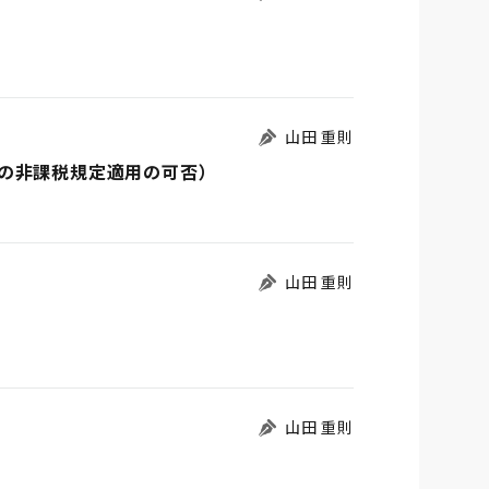
山田 重則
の非課税規定適用の可否）
山田 重則
山田 重則