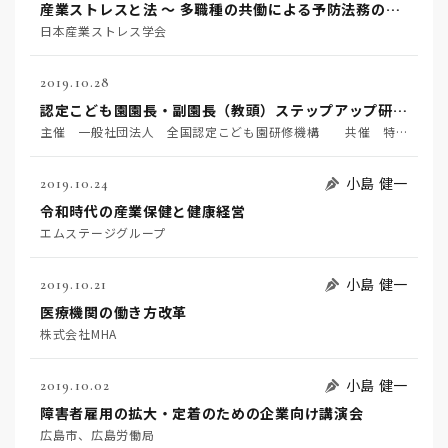
産業ストレスと法 ～ 多職種の共働による予防法務の確立に向けて ～
日本産業ストレス学会
2019.10.28
認定こども園園長・副園長（教頭）ステップアップ研修会Ⅱ
主催 一般社団法人 全国認定こども園研修機構 共催 特定非営利活動法人 全国認定こども園協会
小島 健一
2019.10.24
令和時代の産業保健と健康経営
エムステージグループ
小島 健一
2019.10.21
医療機関の働き方改革
株式会社MHA
小島 健一
2019.10.02
障害者雇用の拡大・定着のための企業向け講演会
広島市、広島労働局