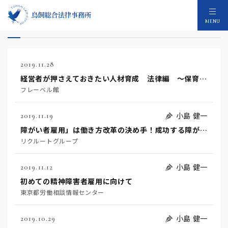
就業規則等整備のセミナー：89件
MENU
2019.11.28
経営者が押さえておきたい人材育成 法律編 ～保育施設における働き方改革～
フレーベル館
小島 健一
2019.11.19
障がい者雇用」は働き方改革の決め手！成功する障がい者雇用とは？
リクルートグループ
小島 健一
2019.11.12
初めての精神障害者雇用に向けて
東京都労働相談情報センター
小島 健一
2019.10.29