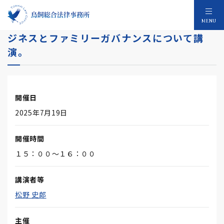
松野史郎弁護士がGBL研究所でファミリービ
MENU
ジネスとファミリーガバナンスについて講
演。
開催日
2025年7月19日
開催時間
１５：００～１６：００
講演者等
松野 史郎
主催