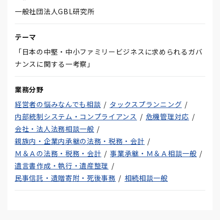
一般社団法人GBL研究所
テーマ
「日本の中堅・中小ファミリービジネスに求められるガバ
ナンスに関する一考察」
業務分野
経営者の悩みなんでも相談
タックスプランニング
内部統制システム・コンプライアンス
危機管理対応
会社・法人法務相談一般
親族内・企業内承継の法務・税務・会計
Ｍ＆Ａの法務・税務・会計
事業承継・Ｍ＆Ａ相談一般
遺言書作成・執行・遺産整理
民事信託・遺贈寄附・死後事務
相続相談一般