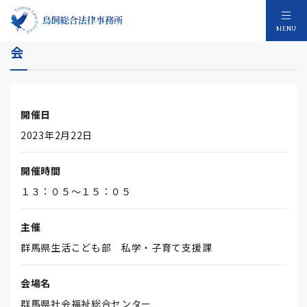
令和4年度群馬県教育・保育関係施設長研修
MENU
会
開催日
2023年2月22日
開催時間
１３：０５～１５：０５
主催
群馬県生活こども部 私学・子育て支援課
会場名
群馬県社会福祉総合センター