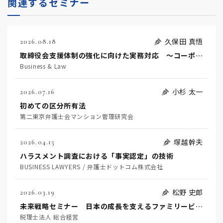
関連するセミナー
久保田 真悟
2026.08.18
取締役会支援体制の強化に向けた実務対応 ～コーポレートガバナンス・コードを踏まえた支援機能の高度化に向けて～
Business & Law
小杉 太一
2026.07.16
初めての区分所有法
第二東京弁護士会マンション管理研究会
塚越幹夫
2026.04.15
ハラスメント調査における「事実認定」の技術
BUSINESS LAWYERS / 弁護士ドットコム株式会社
松野 史郎
2026.03.19
未来戦略セミナー 日本の成長を支えるファミリービジネス
税理士法人 総合経営