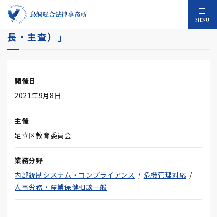
足立区教育委員会主催「幼児教育研修（副園
MENU
長・主査）」
開催日
2021年9月8日
主催
足立区教育委員会
業務分野
内部統制システム・コンプライアンス
危機管理対応
人事労務・産業保健相談一般