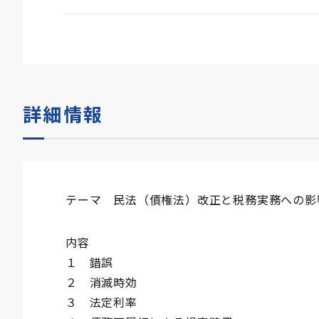
詳細情報
テーマ 民法（債権法）改正と税務実務への影
内容
１ 錯誤
２ 消滅時効
３ 法定利率