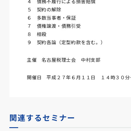
４ 債務不履行による損害賠償
５ 契約の解除
６ 多数当事者・保証
７ 債権譲渡・債務引受
８ 相殺
９ 契約各論（定型約款を含む。）
主催 名古屋税理士会 中村支部
開催日 平成２７年６月１１日 １４時３０分
関連するセミナー