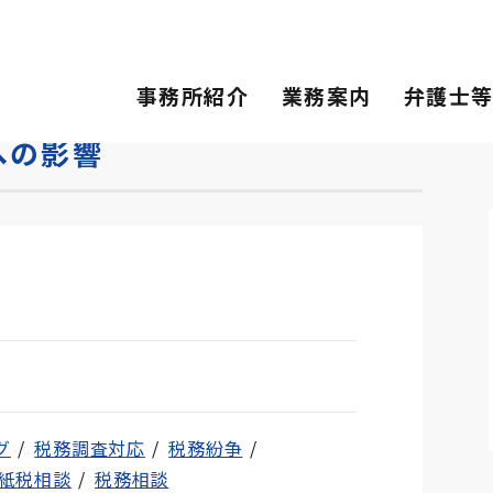
影響
事務所紹介
業務案内
弁護士
への影響
グ
税務調査対応
税務紛争
紙税相談
税務相談