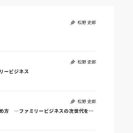
松野 史郎
松野 史郎
リービジネス
松野 史郎
親族内承継を成功に導く 実践的な引継ぎの進め方 ―ファミリービジネスの次世代を守るために今すぐ考えるべきこと―