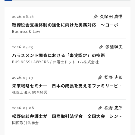
久保田 真悟
2026.08.18
取締役会支援体制の強化に向けた実務対応 ～コーポレートガバナンス・コードを踏まえた支援機能の高度化に向けて～
Business & Law
塚越幹夫
2026.04.15
ハラスメント調査における「事実認定」の技術
BUSINESS LAWYERS / 弁護士ドットコム株式会社
松野 史郎
2026.03.19
未来戦略セミナー 日本の成長を支えるファミリービジネス
税理士法人 総合経営
松野 史郎
2026.03.08
松野史郎弁護士が 国際取引法学会 全国大会 シンポジウムに登壇します。
国際取引法学会