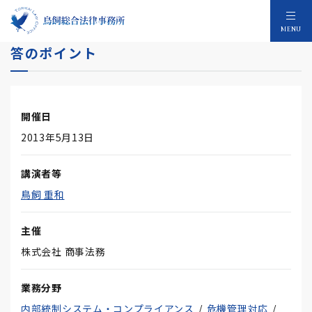
平成２５年株主総会想定質問『５０問』と回
MENU
答のポイント
開催日
2013年5月13日
講演者等
鳥飼 重和
主催
株式会社 商事法務
業務分野
内部統制システム・コンプライアンス
危機管理対応