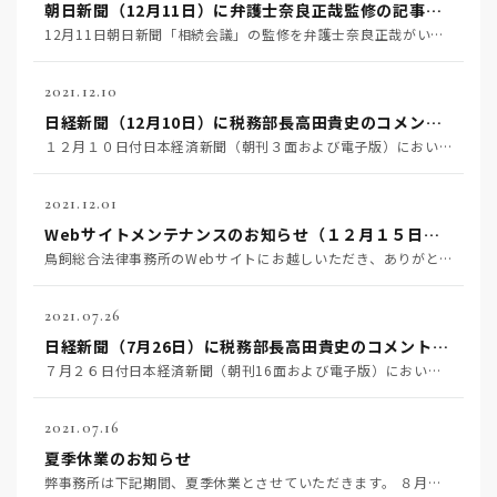
朝日新聞（12月11日）に弁護士奈良正哉監修の記事が掲載されました
12月11日朝日新聞「相続会議」の監修を弁護士奈良正哉がいたしました。
2021.12.10
日経新聞（12月10日）に税務部長高田貴史のコメントが掲載されました
１２月１０日付日本経済新聞（朝刊３面および電子版）において、記事【政府介入の「お仕着せ」賃上げ 成長…
2021.12.01
Webサイトメンテナンスのお知らせ（１２月１５日水曜 ９時から１７時まで）
鳥飼総合法律事務所のWebサイトにお越しいただき、ありがとうございます。下記の日程にてWebサイトの…
2021.07.26
日経新聞（7月26日）に税務部長高田貴史のコメントが掲載されました
７月２６日付日本経済新聞（朝刊16面および電子版）において、記事【税務の評価、企業に通知 国税庁、「…
2021.07.16
夏季休業のお知らせ
弊事務所は下記期間、夏季休業とさせていただきます。 ８月７日（土）～８月１５日（日） 皆様にはご迷惑…