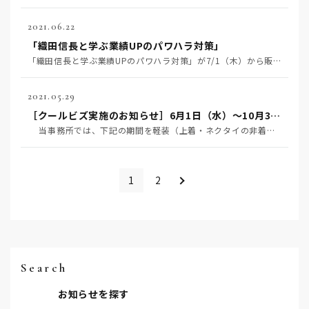
2021.06.22
「織田信長と学ぶ業績UPのパワハラ対策」
「織田信長と学ぶ業績UPのパワハラ対策」が7/1（木）から販売開始となります。 予告編動画を、下記(…
2021.05.29
［クールビズ実施のお知らせ］6月1日（水）～10月30日（金）
当事務所では、下記の期間を軽装（上着・ネクタイの非着用）での勤務とさせていただきます。 ご来所い…
＞
1
2
Search
お知らせを探す