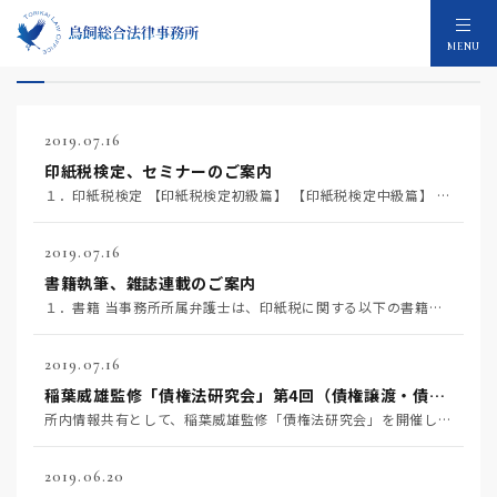
お知らせ：90件
MENU
2019.07.16
印紙税検定、セミナーのご案内
１．印紙税検定 【印紙税検定初級篇】 【印紙税検定中級篇】 ２．セミナー 【弁護士ドットコムオンライ…
2019.07.16
書籍執筆、雑誌連載のご案内
１．書籍 当事務所所属弁護士は、印紙税に関する以下の書籍を執筆しております。 『法的思考が身に付く …
2019.07.16
稲葉威雄監修「債権法研究会」第4回（債権譲渡・債務引受・弁済）を開催しました
所内情報共有として、稲葉威雄監修「債権法研究会」を開催しました。 第4回 2019年7月12日 鳥飼…
2019.06.20