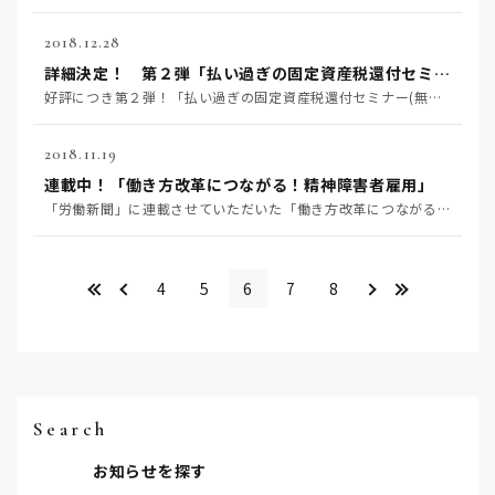
2018.12.28
詳細決定！ 第２弾「払い過ぎの固定資産税還付セミナー(無料)」
好評につき第２弾！「払い過ぎの固定資産税還付セミナー(無料)」を開催します 本セミナーは、前回、募集…
2018.11.19
連載中！「働き方改革につながる！精神障害者雇用」
「労働新聞」に連載させていただいた「働き方改革につながる！ 精神障害者雇用」（全１２回）を、順次、当…
<<
＜
＞
>>
4
5
6
7
8
Search
お知らせを探す