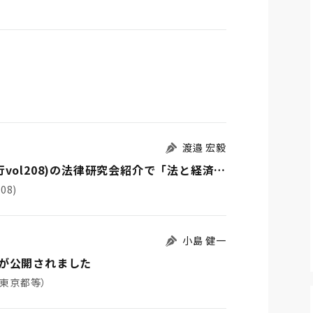
渡邉 宏毅
NIBEN FRONTIER12月号(2021年11月19日発行vol208)の法律研究会紹介で「法と経済学研究会」(代表幹事：渡邉宏毅)が紹介されました
08)
小島 健一
が公開されました
東京都等）