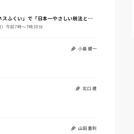
福井放送（2021年11月14日）「朝だよ！ハピネスふくい」で「日本一やさしい税法と税金の教科書」(著者：西中間浩，日本実業出版社，2019年）が紹介されました
）午前7時～7時30分
小島 健一
北口 建
山田 重則