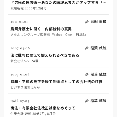
『究極の思考術―あなたの論理思考力がアップする「二項対立」の視点15』
受験新報 2009年12月号
鳥飼 重和
2011.01.01
鳥飼弁護士に聞く 内部統制の真実
メタルワングループ広報誌『Value One PLUS』
稲葉 威雄
2007.03.08
法は批判に耐えて鍛えられるべきである
新会社法A2Z 24号
稲葉 威雄
2007.01.08
昭和・平成の改正を経て到達点としての会社法の評価
ビジネス法務 1月号
稲葉 威雄
1986.07.03
商法・有限会社法改正試案をめぐって
企業会計 連載 38巻7月, 8月号