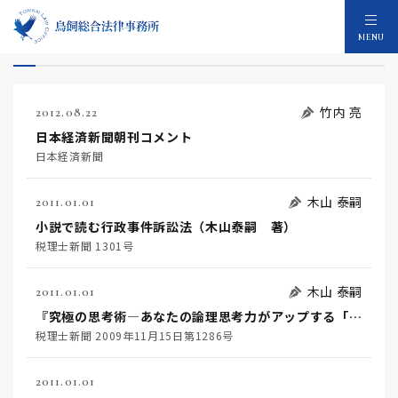
メディア：298件
MENU
竹内 亮
2012.08.22
日本経済新聞朝刊コメント
日本経済新聞
木山 泰嗣
2011.01.01
小説で読む行政事件訴訟法（木山泰嗣 著）
税理士新聞 1301号
木山 泰嗣
2011.01.01
『究極の思考術―あなたの論理思考力がアップする「二項対立」の視点15』
税理士新聞 2009年11月15日第1286号
2011.01.01