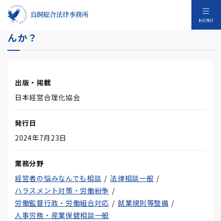
第130回 顧客対応、現場任せにしていませ
MENU
んか？
出版・掲載
日本経営合理化協会
発行日
2024年7月23日
業務分野
経営者の悩みなんでも相談
法律相談一般
ハラスメント対策・労働紛争
労働監督行政・労働組合対応
就業規則等整備
人事労務・産業保健相談一般