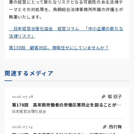
業の経営にとって新たなリスクとなる可能性のある法律テ
ーマとその対処策を、鳥飼総合法律事務所所属の弁護士が
執筆いたします。
日本経営合理化協会 経営コラム 「中小企業の新たな
法律リスク」
第130回 顧客対応、現場任せにしていませんか？
関連するメディア
堀 招子
2026.07.28
第178回 高年齢労働者の労働災害防止を図ることが事業者の努力義務になりました！
日本経営合理化協会
西村舞
2026.07.14