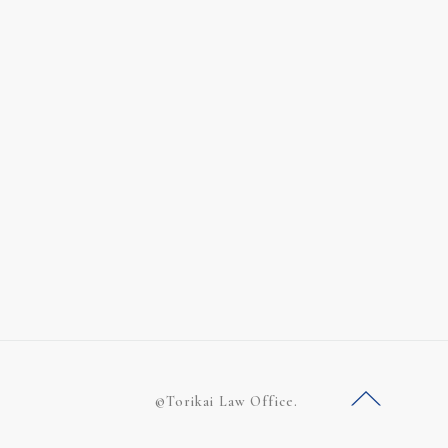
©Torikai Law Office.
ー