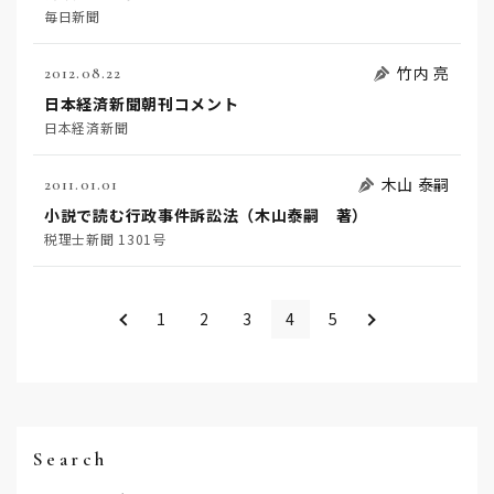
毎日新聞
竹内 亮
2012.08.22
日本経済新聞朝刊コメント
日本経済新聞
木山 泰嗣
2011.01.01
小説で読む行政事件訴訟法（木山泰嗣 著）
税理士新聞 1301号
＜
＞
1
2
3
4
5
Search