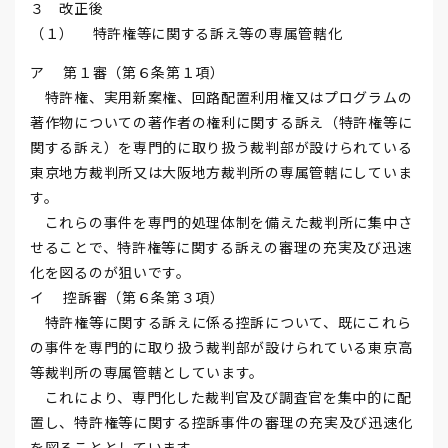
３ 改正後
（１） 特許権等に関する訴え等の専属管轄化
ア 第１審（第６条第１項）
特許権、実用新案権、回路配置利用権又はプログラムの
著作物についての著作者の権利に関する訴え（特許権等に
関する訴え）を専門的に取り扱う裁判部が設けられている
東京地方裁判所又は大阪地方裁判所の専属管轄にしていま
す。
これらの事件を専門的処理体制を備えた裁判所に集中さ
せることで、特許権等に関する訴えの審理の充実及び迅速
化を図るのが狙いです。
イ 控訴審（第６条第３項）
特許権等に関する訴えに係る控訴について、既にこれら
の事件を専門的に取り扱う裁判部が設けられている東京高
等裁判所の専属管轄としています。
これにより、専門化した裁判官及び調査官を集中的に配
置し、特許権等に関する控訴事件の審理の充実及び迅速化
を図ることとしています。