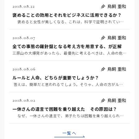
鳥飼 重和
2018.08.22
褒めることの効用とそれをビジネスに活用できるか？
褒めると女性が美しくなる、これは、科学で証明されています。 褒めるのに効用があるため、…
鳥飼 重和
2018.08.07
全ての事態の羅針盤となる考え方を用意する、が正解
三原山の大爆発があったら、最優先に考えるべきは、人命の危険です。次に、適切な回避策を考える、これが人…
鳥飼 重和
2018.08.06
ルールと人命、どちらが重要でしょうか？
答えは、簡単だと思われるでしょう。そりゃ、人命の方がルールよりも重要だよ、となるでしょう…
鳥飼 重和
2018.08.02
一休さんの遺言で困難を乗り越えた その原因は？
なぜ、一休さんの遺言で、弟子たちは困難を乗り越えられたのでしょうか？ その根っこに、人間は、どん…
一覧へ