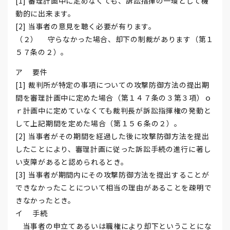
[1] 審理計画中に定めなくても、訴訟指揮の一環として機
動的に出来ます。
[2] 当事者の意見を聴く必要が有ります。
（２） 守らなかった場合、却下の制裁があります（第１
５７条の２）。
ア 要件
[1] 裁判所が特定の事項についての攻撃防御方法の提出期
間を審理計画中に定めた場合（第１４７条の３第３項）ｏ
ｒ計画中に定めていなくても裁判長が訴訟指揮権の発動と
して上記期間を定めた場合（第１５６条の２）。
[2] 当事者がその期間を経過した後に攻撃防御方法を提出
したことにより、審理計画に従った訴訟手続の進行に著し
い支障があると認められるとき。
[3] 当事者が期間内にその攻撃防御方法を提出することが
できなかったことについて相当の理由があることを疎明で
きなかったとき。
イ 手続
当事者の申立てあるいは職権により却下ということにな