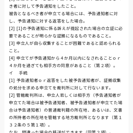
き者に対して予告通知をしたこと。
被告となるべき者が申立てる場合には、予告通知者に対
し、予告通知に対する返答をした場合。
[2] [1]の予告通知に係る訴えが提起された場合の立証に必
要であることが明らかな証拠になるものであること。
[3] 申立人が自ら収集することが困難であると認められる
こと。
[4] 申立てが予告通知から４か月以内になされることｏｒ
４か月を過ぎても相手方の同意があること（第２項）。
イ 手続
[1] 予告通知者ｏｒ返答をした被予告通知者が、証拠収集
の処分を求める申立てを裁判所に対して行ないます。
[2] 管轄裁判所は、申立人若しくは相手方（予告通知者が
申立てた場合は被予告通知者、被予告通知者が申立てた場
合は予告通知者）の普通裁判籍の所在地、あるいは、文書
の所持者の所在地を管轄する地方裁判所となります（第１
３２条の５第１項）。
なお、間違った場合の移送ができます（同第２項）。