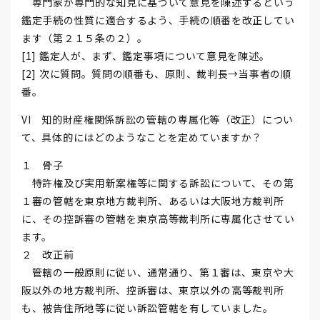
専門家が専門的な知見に基づいて意見を陳述するという
鑑定手続の性質に適合するよう、手続の順番を改正してい
ます（第２１５条の２）。
[1] 鑑定人が、まず、鑑定事項について意見を陳述。
[2] 次に質問。質問の順番も、原則、裁判長→当事者の順
番。
VI 知的財産権関係訴訟の管轄の専属化等（改正）につい
て、具体的にはどのようなことを定めていますか？
１ 骨子
特許権及び実用新案権等に関する訴訟について、その第
１審の管轄を東京地方裁判所、あるいは大阪地方裁判所
に、その控訴審の管轄を東京高等裁判所に専属化させてい
ます。
２ 改正前
管轄の一般原則に従い、通常通り、第１審は、東京や大
阪以外の地方裁判所、控訴審は、東京以外の高等裁判所
も、被告住所地等に従い訴訟管轄を有していました。