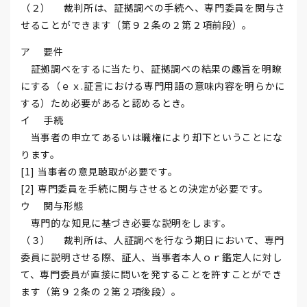
（２） 裁判所は、証拠調べの手続へ、専門委員を関与さ
せることができます（第９２条の２第２項前段）。
ア 要件
証拠調べをするに当たり、証拠調べの結果の趣旨を明瞭
にする（ｅｘ.証言における専門用語の意味内容を明らかに
する）ため必要があると認めるとき。
イ 手続
当事者の申立てあるいは職権により却下ということにな
ります。
[1] 当事者の意見聴取が必要です。
[2] 専門委員を手続に関与させるとの決定が必要です。
ウ 関与形態
専門的な知見に基づき必要な説明をします。
（３） 裁判所は、人証調べを行なう期日において、専門
委員に説明させる際、証人、当事者本人ｏｒ鑑定人に対し
て、専門委員が直接に問いを発することを許すことができ
ます（第９２条の２第２項後段）。