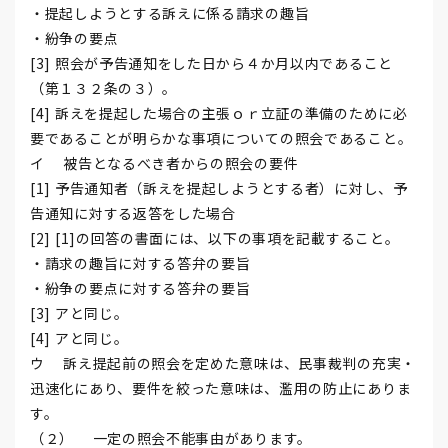
・提起しようとする訴えに係る請求の趣旨
・紛争の要点
[3] 照会が予告通知をした日から４か月以内であること
（第１３２条の３）。
[4] 訴えを提起した場合の主張ｏｒ立証の準備のために必
要であることが明らかな事項についての照会であること。
イ 被告となるべき者からの照会の要件
[1] 予告通知者（訴えを提起しようとする者）に対し、予
告通知に対する返答をした場合
[2] [1]の回答の書面には、以下の事項を記載すること。
・請求の趣旨に対する答弁の要旨
・紛争の要点に対する答弁の要旨
[3] アと同じ。
[4] アと同じ。
ウ 訴え提起前の照会を定めた意味は、民事裁判の充実・
迅速化にあり、要件を絞った意味は、濫用の防止にありま
す。
（２） 一定の照会不能事由があります。