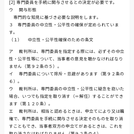
[2] 専門委員を手続に関与させるとの決定が必要です。
ウ 関与形態
専門的な知見に基づき必要な説明をします。
３ 専門委員の中立性・公平性の確保が定められていま
す。
（１） 中立性・公平性確保のための条文
ア 裁判所は、専門委員を指定する際には、必ずその中立
性・公平性等について、当事者の意見を聴かなければなり
ません（第９２条の５）。
イ 専門委員について除斥・忌避があります（第９２条の
６）。
ウ 裁判所は、専門委員の中立性・公平性に疑念を抱いた
場合、いつでも指定を取り消す（＝解任）することができ
ます（第１２０条）。
エ 裁判所は、相当と認めるときは、申立てにより又は職
権で、専門委員を手続に関与させる決定そのものを取り消
すこともでき、当事者双方の申立てがあるときは、これを
取り消さなければなりません（第９２条の４）。