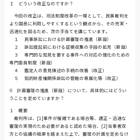
Ｉ どういう改正なのですか？
今回の改正は、司法制度改革の一環として、民事裁判を
より国民に利用しやすくするという観点から、その充実・
迅速化を図るため、次の手当てを講じています。
１ 民事訴訟における計画審理の推進（新設）
２ 訴訟提起前における証拠収集の手段の拡充（新設）
３ 専門的な知見を要する事件への対応の強化のための
専門委員制度（新設）
４ 鑑定人の意見陳述の手続の改善（改正）
５ 知的財産権関係訴訟の管轄の専属化等（改正）
II 計画審理の推進（新設）について、具体的にはどうい
うことを定めていますか？
１ 概要
裁判所は、[1]事件が複雑である場合等、適正・迅速な
審理の実現のため必要があると認めた場合、[2]当事者双
方との協議の結果を踏まえた上で、審理の計画を定めなけ