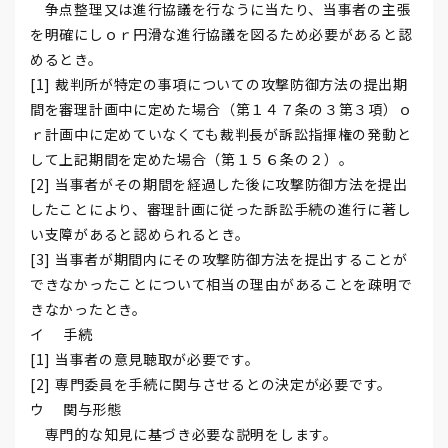
争点整理又は進行協議を行なうに当たり、当事者の主張
を明確にしｏｒ円滑な進行協議を図るため必要があると認
めるとき。
[1] 裁判所が特定の事項についての攻撃防御方法の提出期
間を審理計画中に定めた場合（第１４７条の３第３項）ｏ
ｒ計画中に定めていなくても裁判長が訴訟指揮権の発動と
して上記期間を定めた場合（第１５６条の２）。
[2] 当事者がその期間を経過した後に攻撃防御方法を提出
したことにより、審理計画に従った訴訟手続の進行に著し
い支障があると認められるとき。
[3] 当事者が期間内にその攻撃防御方法を提出することが
できなかったことについて相当の理由があることを疎明で
きなかったとき。
イ 手続
[1] 当事者の意見聴取が必要です。
[2] 専門委員を手続に関与させるとの決定が必要です。
ウ 関与形態
専門的な知見に基づき必要な説明をします。