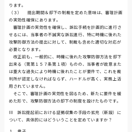
ります。
（３） 提出期間＆却下の制裁を定めた意味は、審理計画
の実効性確保にあります。
審理計画の実効性を確保し、訴訟手続を計画的に進行さ
せるには、当事者の不誠実な訴訟進行、特に時機に後れた
攻撃防御方法の提出に対して、制裁も含めた適切な対応が
必要となります。
改正前も、一般的に、時機に後れた攻撃防御方法を却下
出来る（第第１５７条第１項）ものの、当事者が故意また
は重大な過失により時機に後れたことが要件で、これを裁
判所が認定しなければならず、ハードルが高く、実務上活
用されていません。
そこで、審理計画の実効性を図るため、新たに要件を緩
めた形で、攻撃防御方法の却下の制度を設けたものです。
III 訴訟提起前における証拠収集の手段の拡充（新設）に
ついて、具体的にはどういうことを定めていますか？
１ 骨子