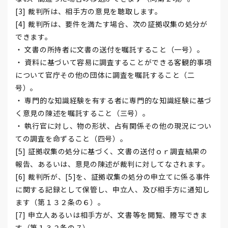
[3] 裁判所は、相手方の意見を聴取します。
[4] 裁判所は、要件を満たす場合、次の証拠収集の処分が
できます。
・ 文書の所持者に文書の送付を嘱託すること（一号）。
・ 資料に基づいて容易に調査することができる客観的事項
について官庁その他の団体に調査を嘱託すること（二
号）。
・ 専門的な知識経験を有する者に専門的な知識経験に基づ
く意見の陳述を嘱託すること（三号）。
・ 執行官に対し、物の形状、占有関係その他の現況につい
ての調査を命ずること（四号）。
[5] 証拠収集の処分に基づく、文書の送付ｏｒ調査結果の
報告、あるいは、意見の陳述が裁判に対してなされます。
[6] 裁判所が、[5]を、証拠収集の処分の申立てに係る事件
に関する記録として保管し、申立人、及び相手方に通知し
ます（第１３２条の６）。
[7] 申立人あるいは相手方が、文書等を閲覧、謄写できま
す（第１３２条の７）。