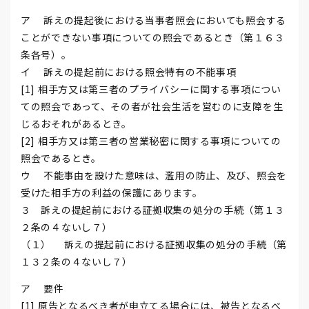
ア 訴えの提起後における当事者照会においても照会する
ことができない事項についての照会であるとき（第１６３
条各号）。
イ 訴えの提起前における照会特有の不能事項
[1] 相手方又は第三者のプライバシーに関する事項につい
ての照会であって、その者が社会生活を営むのに支障を生
じるおそれがあるとき。
[2] 相手方又は第三者の営業秘密に関する事項についての
照会であるとき。
ウ 不能事由を設けた意味は、濫用の防止、及び、照会を
受けた相手方の利益の保護にあります。
３ 訴えの提起前における証拠収集の処分の手続（第１３
２条の４ないし７）
（１） 訴えの提起前における証拠収集の処分の手続（第
１３２条の４ないし７）
ア 要件
[1] 原告となるべき者が申立てる場合には、被告となるべ