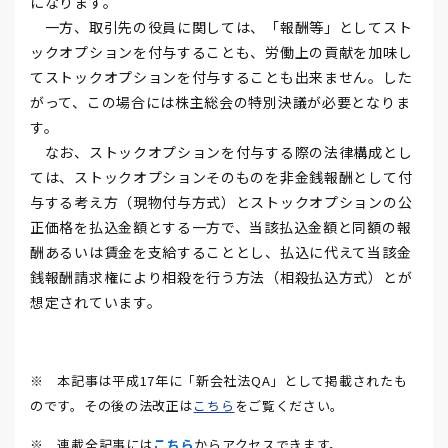
になります。
一方、取引先の役員に関しては、「報酬等」としてスト
ックオプションを付与することも、労働上の貢献を加味し
てストックオプションを付与することも出来ません。した
がって、この場合には株主総会の特別決議が必要となりま
す。
なお、ストックオプションを付与する際の法律構成とし
ては、ストックオプションそのものを非金銭報酬として付
与する考え方（現物付与方式）とストックオプションの公
正価格を払込金額とする一方で、当該払込金額と同額の報
酬あるいは賃金を支給することとし、払込に代えて当該金
銭報酬請求権により相殺を行う方法（相殺払込方式）とが
想定されています。
※ 本記事は平成17年に「新会社法QA」として掲載されたも
のです。その後の法改正は
こちら
をご覧ください。
※ 連載全記事には
こちら
からアクセスできます。