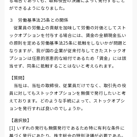
る場合であっても、取締役会の決議によって発行すること
ができるようになりました。
３ 労働基準法25条との関係
従業員の労働上の貢献を加味して労働の対価としてスト
ックオプションを付与する場合には、賃金の全額現金払い
の原則を定める労働基準法25条に抵触をしないかが問題と
なりますが、我が国の企業が従来付与してきたストックオ
プションは任意的恩恵的な給付であるため「賃金」には該
当せず、同条に抵触することはないと考えられます。
【質問】
当社は、当社の取締役、従業員だけでなく、取引先の役
員に対してもストックオプションを無償で発行したいと考
えております。どのような手続によって、ストックオプシ
ョンを発行すれば良いのでしょうか。
【選択肢】
[1] いずれの発行も無償発行であるため特に有利な条件に
基づく発行にあたり、株主総会の特別決議が必要である。