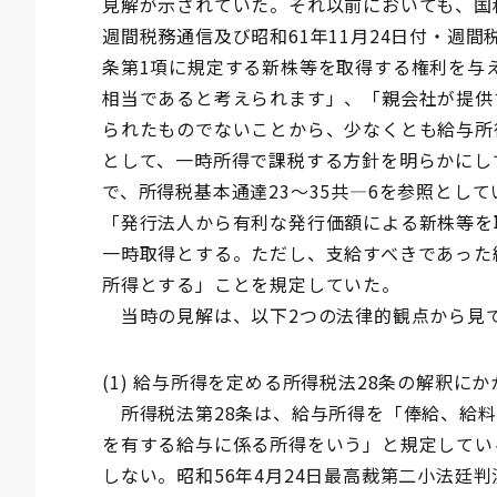
見解が示されていた。それ以前においても、国税
週間税務通信及び昭和61年11月24日付・週間
条第1項に規定する新株等を取得する権利を与
相当であると考えられます」、「親会社が提供
られたものでないことから、少なくとも給与所
として、一時所得で課税する方針を明らかにし
で、所得税基本通達23～35共―6を参照として
「発行法人から有利な発行価額による新株等を
一時取得とする。ただし、支給すべきであった
所得とする」ことを規定していた。
当時の見解は、以下2つの法律的観点から見
(1) 給与所得を定める所得税法28条の解釈に
所得税法第28条は、給与所得を「俸給、給料
を有する給与に係る所得をいう」と規定してい
しない。昭和56年4月24日最高裁第二小法廷判