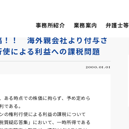
 海外親会社より付与されたストックオプションの…
事務所紹介
業務案内
弁護士
稿！！ 海外親会社より付与さ
行使による利益への課税問題
2000.01.01
、ある時点での株価に拘らず、予め定めら
利である。
ンの権利行使による利益の課税について
税質疑応答集」において、一時所得である