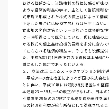
おける価額から、当該権利の行使に係る新株の
ような経済的利益の学は、主として当該権利を
式市場で形成された株式の値上益によって構成
下落した場合には経済学的利益は発生しない。
式市場の動向次第という一時的かつ偶発的な性
は一時所得として区分していた。仮に株価の上
かる株式の値上益は投機的要素を多分に含んで
て左右される経済的利益は、そもそも役務提供
た、平成9年1月1日改正前の所得税基本通達2
質に即した規定であったといえる。
２． 商法改正によるストックオプション制度
平成9年の商法改正によりわが国の株式会社
とに伴い、平成10年には租税特別措置法の整備
本通達23－35共―6の改正が行なわれ、日本
別措置第29条の2に規定する税制適格要件を
時の経済的利益が給与所得として課税されるこ