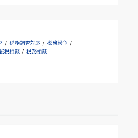
グ
税務調査対応
税務紛争
紙税相談
税務相談