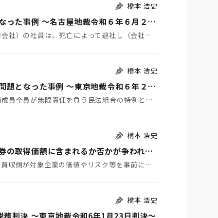
橋本 浩史
持分会社の持分払戻請求権の評価額等が問題となった事例 ～名古屋地裁令和６年６月２２日判決TAINS Z８８８-２７２０～
１ はじめに 持分会社（合名会社、合資会社又は合同会社）の社員は、死亡によって退社し（会社法６０７条…
橋本 浩史
有限責任事業組合の組合員に対する課税関係が問題となった事例 ～東京地裁令和６年２月１６日判決TAINS Z888-2712（確定）～
１ はじめに 有限責任事業組合（ＬＬＰ）とは、構成員全員が無限責任を負う民法組合の特例として、「有…
橋本 浩史
Ｍ＆Ａに係るデューデリジェンス費用が有価証券の取得価額に含まれるか否かが争われた事例 ～国税不服審判所令和6年1月24日裁決～
１ はじめに 株式取得などによるＭ＆Ａにおいて、買収側が対象企業の価値やリスク等を事前に調査するこ…
橋本 浩史
務判決 ～東京地裁令和6年1月23日判決～