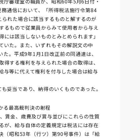
庁審理室の職員が、昭和60年5月6日付・
税務通信において、「所得税法施行令第84
えられた場合に該当するものと解するのが
するもので従業員からみて使用者から与え
得には該当しないものとみとめられます」
ていた。また、いずれもその解説文の中
いた。平成9年1月1日改正前の同通達は、
取得する権利を与えられた場合の取得は、
給与等に代えて権利を付与した場合は給与
ても妥当であり、納得のいくものであった。
かかる最高裁判決の射程
、賃金、歳費及び賞与並びにこれらの性質
るが、給与自体の定義規定は税法には存在
決（昭和53年（行ツ）第90号事件）は「給