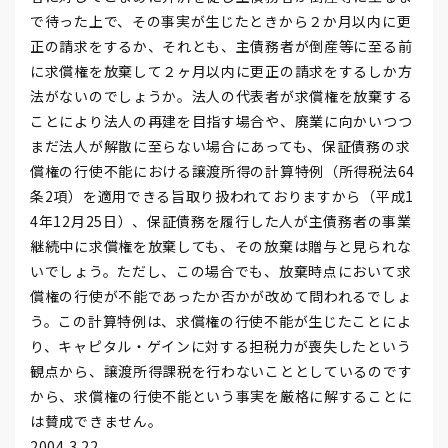
で待った上で、その事実が生じたときから２か月以内に更
正の請求をするか、それとも、主債務者が倒産等に至る前
に求償権を放棄して２ヶ月以内に更正の請求をするしか方
法がないのでしょうか。法人の代表者が求償権を放棄する
ことにより法人の再建を目指す場合や、廃業に向かいつつ
まだ法人が解散に至らない場合にあっても、保証債務の求
償権の行使不能における譲渡所得の計算特例（所得税法64
条2項）を適用できる旨取り扱われておりますから（平成1
4年12月25日）、保証債務を履行した人が主債務者の事業
継続中に求償権を放棄しても、その放棄は贈与と見られな
いでしょう。ただし、この場合でも、放棄時点において求
償権の行使が不能であったか否かが改めて問われるでしょ
う。この計算特例は、求償権の行使不能が生じたことによ
り、キャピタル・ゲインに対する担税力が喪失したという
観点から、譲渡所得課税を行わないこととしているのです
から、求償権の行使不能という事実を厳格に解することに
は賛成できません。
2004.3.22