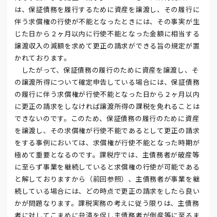
は、保証債務を履行するために資産を譲渡し、その履行に
伴う求償権の行使が不能となったときには、その事実が生
じた日から２ヶ月以内に行使不能となった金額に相当する
譲渡収入の減額を求めて更正の請求ができる旨の規定が置
かれております。
したがって、保証債務の履行のために資産を譲渡し、そ
の譲渡所得について確定申告している場合には、保証債務
の履行に伴う求償権が行使不能となった日から２ヶ月以内
に更正の請求をしなければ譲渡所得の課税を免れることは
できないのです。このため、保証債務の履行のために資産
を譲渡し、その求償権が行使不能であるとして更正の請求
をする事例においては、求償権が行使不能となった時期が
極めて重要となるのです。課税庁では、主債務者が破産等
に至らず事業を継続していると求償権の行使が可能である
と解しておりますから（前回参照）、主債務者が事業を継
続している場合には、どの時点で更正の請求をしたら良い
かが問題なります。課税実務の考えに従う限りは、主債務
者に対してこまめに弁済を促し主債務者が倒産等に至るま