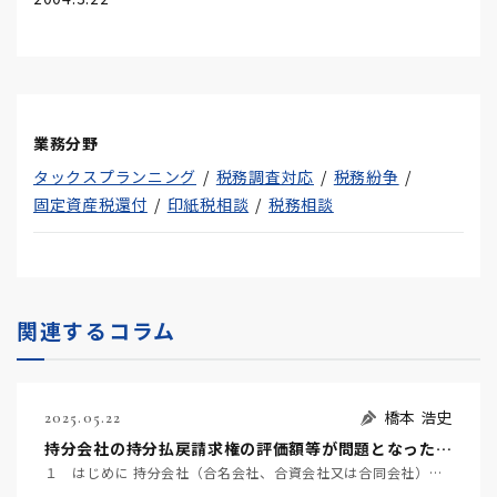
業務分野
タックスプランニング
税務調査対応
税務紛争
固定資産税還付
印紙税相談
税務相談
関連するコラム
橋本 浩史
2025.05.22
持分会社の持分払戻請求権の評価額等が問題となった事例 ～名古屋地裁令和６年６月２２日判決TAINS Z８８８-２７２０～
１ はじめに 持分会社（合名会社、合資会社又は合同会社）の社員は、死亡によって退社し（会社法６０７条…