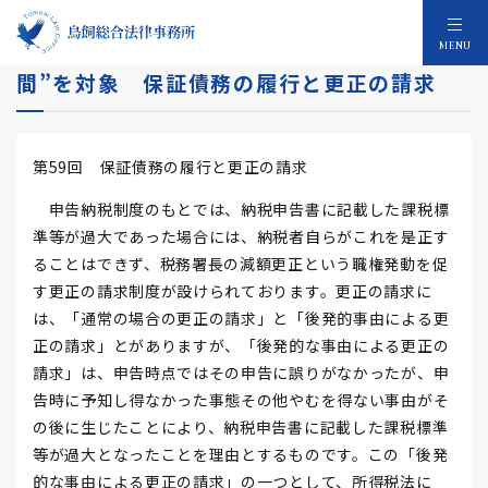
国税OBが緊急寄稿！！所得税法は“生身の人
MENU
間”を対象 保証債務の履行と更正の請求
第59回 保証債務の履行と更正の請求
申告納税制度のもとでは、納税申告書に記載した課税標
準等が過大であった場合には、納税者自らがこれを是正す
ることはできず、税務署長の減額更正という職権発動を促
す更正の請求制度が設けられております。更正の請求に
は、「通常の場合の更正の請求」と「後発的事由による更
正の請求」とがありますが、「後発的な事由による更正の
請求」は、申告時点ではその申告に誤りがなかったが、申
告時に予知し得なかった事態その他やむを得ない事由がそ
の後に生じたことにより、納税申告書に記載した課税標準
等が過大となったことを理由とするものです。この「後発
的な事由による更正の請求」の一つとして、所得税法に