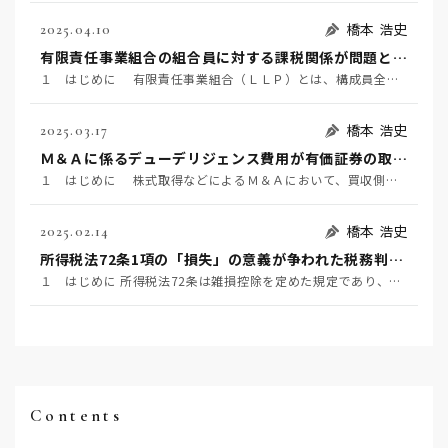
橋本 浩史
2025.04.10
有限責任事業組合の組合員に対する課税関係が問題となった事例 ～東京地裁令和６年２月１６日判決TAINS Z888-2712（確定）～
１ はじめに 有限責任事業組合（ＬＬＰ）とは、構成員全員が無限責任を負う民法組合の特例として、「有…
橋本 浩史
2025.03.17
Ｍ＆Ａに係るデューデリジェンス費用が有価証券の取得価額に含まれるか否かが争われた事例 ～国税不服審判所令和6年1月24日裁決～
１ はじめに 株式取得などによるＭ＆Ａにおいて、買収側が対象企業の価値やリスク等を事前に調査するこ…
橋本 浩史
2025.02.14
所得税法72条1項の「損失」の意義が争われた税務判決 ～東京地裁令和6年1月23日判決～
１ はじめに 所得税法72条は雑損控除を定めた規定であり、同条1項は、居住者又はその者と生計を一にす…
Contents