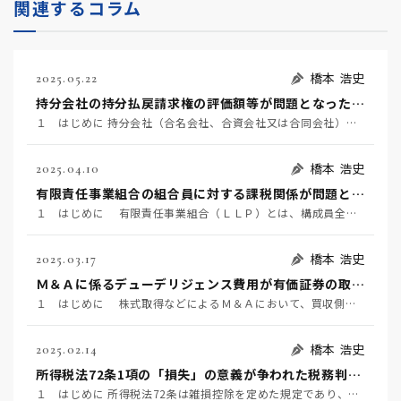
関連するコラム
橋本 浩史
2025.05.22
持分会社の持分払戻請求権の評価額等が問題となった事例 ～名古屋地裁令和６年６月２２日判決TAINS Z８８８-２７２０～
１ はじめに 持分会社（合名会社、合資会社又は合同会社）の社員は、死亡によって退社し（会社法６０７条…
橋本 浩史
2025.04.10
有限責任事業組合の組合員に対する課税関係が問題となった事例 ～東京地裁令和６年２月１６日判決TAINS Z888-2712（確定）～
１ はじめに 有限責任事業組合（ＬＬＰ）とは、構成員全員が無限責任を負う民法組合の特例として、「有…
橋本 浩史
2025.03.17
Ｍ＆Ａに係るデューデリジェンス費用が有価証券の取得価額に含まれるか否かが争われた事例 ～国税不服審判所令和6年1月24日裁決～
１ はじめに 株式取得などによるＭ＆Ａにおいて、買収側が対象企業の価値やリスク等を事前に調査するこ…
橋本 浩史
2025.02.14
所得税法72条1項の「損失」の意義が争われた税務判決 ～東京地裁令和6年1月23日判決～
１ はじめに 所得税法72条は雑損控除を定めた規定であり、同条1項は、居住者又はその者と生計を一にす…