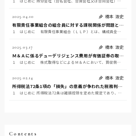
１ はじめに 持分会社（合名会社、合資会社又は合同会社）の社員は、死亡によって退社し（会社法６０７条…
橋本 浩史
2025.04.10
有限責任事業組合の組合員に対する課税関係が問題となった事例 ～東京地裁令和６年２月１６日判決TAINS Z888-2712（確定）～
１ はじめに 有限責任事業組合（ＬＬＰ）とは、構成員全員が無限責任を負う民法組合の特例として、「有…
橋本 浩史
2025.03.17
Ｍ＆Ａに係るデューデリジェンス費用が有価証券の取得価額に含まれるか否かが争われた事例 ～国税不服審判所令和6年1月24日裁決～
１ はじめに 株式取得などによるＭ＆Ａにおいて、買収側が対象企業の価値やリスク等を事前に調査するこ…
橋本 浩史
2025.02.14
所得税法72条1項の「損失」の意義が争われた税務判決 ～東京地裁令和6年1月23日判決～
１ はじめに 所得税法72条は雑損控除を定めた規定であり、同条1項は、居住者又はその者と生計を一にす…
Contents