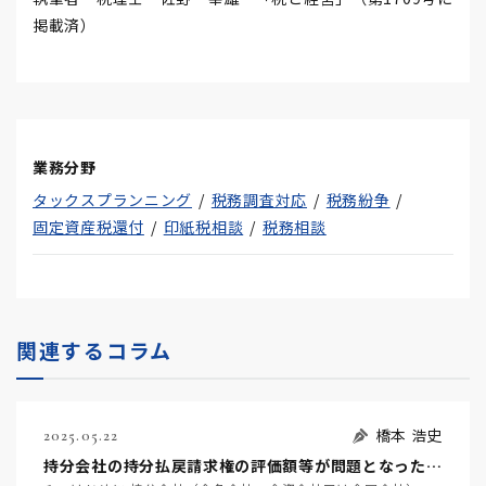
掲載済）
業務分野
タックスプランニング
税務調査対応
税務紛争
固定資産税還付
印紙税相談
税務相談
関連するコラム
橋本 浩史
2025.05.22
持分会社の持分払戻請求権の評価額等が問題となった事例 ～名古屋地裁令和６年６月２２日判決TAINS Z８８８-２７２０～