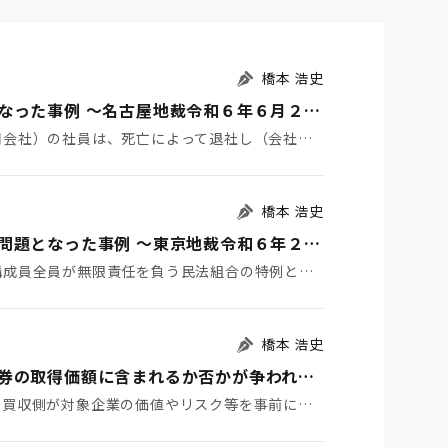
橋本 浩史
持分会社の持分払戻請求権の評価額等が問題となった事例 ～名古屋地裁令和６年６月２２日判決TAINS Z８８８-２７２０～
１ はじめに 持分会社（合名会社、合資会社又は合同会社）の社員は、死亡によって退社し（会社法６０７条…
橋本 浩史
有限責任事業組合の組合員に対する課税関係が問題となった事例 ～東京地裁令和６年２月１６日判決TAINS Z888-2712（確定）～
１ はじめに 有限責任事業組合（ＬＬＰ）とは、構成員全員が無限責任を負う民法組合の特例として、「有…
橋本 浩史
Ｍ＆Ａに係るデューデリジェンス費用が有価証券の取得価額に含まれるか否かが争われた事例 ～国税不服審判所令和6年1月24日裁決～
１ はじめに 株式取得などによるＭ＆Ａにおいて、買収側が対象企業の価値やリスク等を事前に調査するこ…