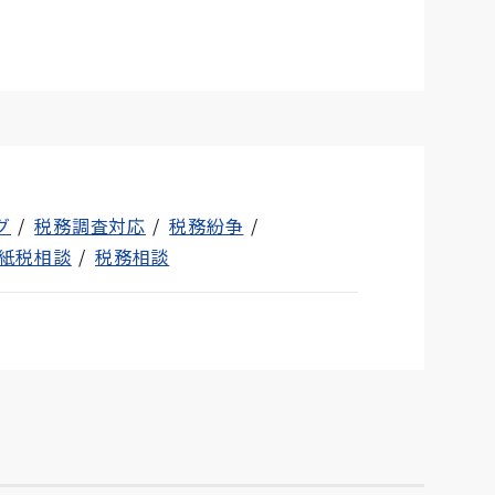
グ
税務調査対応
税務紛争
紙税相談
税務相談