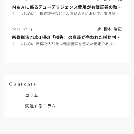
Ｍ＆Ａに係るデューデリジェンス費用が有価証券の取得価額に含まれるか否かが争われた事例 ～国税不服審判所令和6年1月24日裁決～
１ はじめに 株式取得などによるＭ＆Ａにおいて、買収側が対象企業の価値やリスク等を事前に調査するこ…
橋本 浩史
2025.02.14
所得税法72条1項の「損失」の意義が争われた税務判決 ～東京地裁令和6年1月23日判決～
１ はじめに 所得税法72条は雑損控除を定めた規定であり、同条1項は、居住者又はその者と生計を一にす…
Contents
コラム
関連するコラム