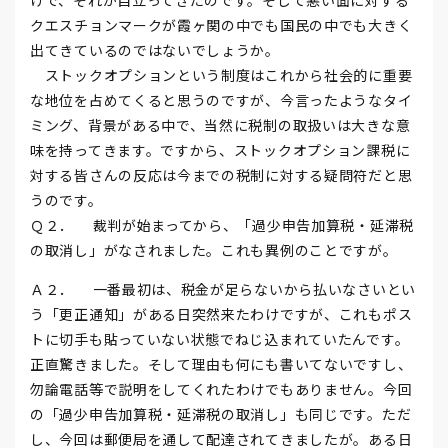
けで、それが目立ってきたのです。そして悪い面に対する
クエスチョンマークが霞ヶ関の中でも国民の中でも大きく
出てきているのではないでしょうか。
ストックオプションという制度はこれから社会的に重要
な地位を占めてくると思うのですが、今言ったようなタイ
ミング、背景がある中で、当然に税制の取扱いは大きな意
味を持ってきます。ですから、ストックオプション課税に
対する皆さんの反応は今までの税制に対する疑問符だと思
うのです。
Ｑ２． 裁判が始まってから、「過少申告加算税・延滞税
の取消し」がなされました。これも異例のことですが。
Ａ２． 一番最初は、税金が足らないから払いなさいとい
う「更正通知」がある日突然来たわけですが、これもポス
トに切手も貼っていない状態でねじ込まれていたんです。
正直驚きました。そして理由も何にも書いてないですし、
勿論電話等で説明をしてくれたわけでもありません。今回
の「過少申告加算税・延滞税の取消し」も同じです。ただ
し、今回は郵便局を通して配達されてきましたが。ある日