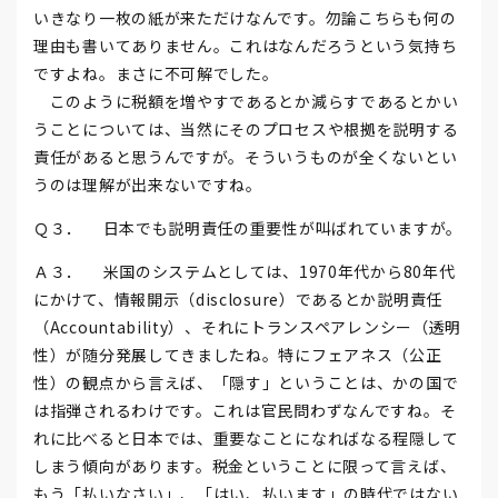
いきなり一枚の紙が来ただけなんです。勿論こちらも何の
理由も書いてありません。これはなんだろうという気持ち
ですよね。まさに不可解でした。
このように税額を増やすであるとか減らすであるとかい
うことについては、当然にそのプロセスや根拠を説明する
責任があると思うんですが。そういうものが全くないとい
うのは理解が出来ないですね。
Ｑ３． 日本でも説明責任の重要性が叫ばれていますが。
Ａ３． 米国のシステムとしては、1970年代から80年代
にかけて、情報開示（disclosure）であるとか説明責任
（Accountability）、それにトランスペアレンシー（透明
性）が随分発展してきましたね。特にフェアネス（公正
性）の観点から言えば、「隠す」ということは、かの国で
は指弾されるわけです。これは官民問わずなんですね。そ
れに比べると日本では、重要なことになればなる程隠して
しまう傾向があります。税金ということに限って言えば、
もう「払いなさい」、「はい、払います」の時代ではない