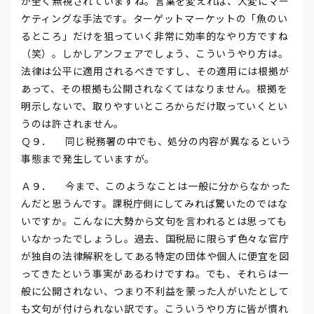
が全く無視されていますね。言葉を変えれば、大変にマー
ケティングな手法です。ターゲットマーケットの「魚のい
るところ」だけを狙っていく非常に効率的なやり方ですね
（笑）。しかしアンフェアでしょう、こういうやり方は。
法律は公平に適用されるべきですし、その適用には根拠が
あって、その根拠も公開されなくてはなりません。根拠を
明示しないで、取りやすいところからだけ取っていくとい
うのは許されません。
Ｑ９． 同じ税務署の中でも、処分の内容が異なるという
事態まで発生していますが。
Ａ９． 今まで、このようなことは一般に分からなかった
んだと思うんです。課税庁側にしてみれば驚いたのではな
いですか。こんなに大勢から文句を言われるとは思っても
いなかったでしょうし。過去、国税局に限らず色々な官庁
が独自の法律解釈をしてある特定の団体や個人に便宜を図
ってきたという事実があるわけですね。でも、それらは一
般に公開されない、つまり不利益を蒙った人がいたとして
も文句が付けられない訳です。こういうやり方に皆が慣れ