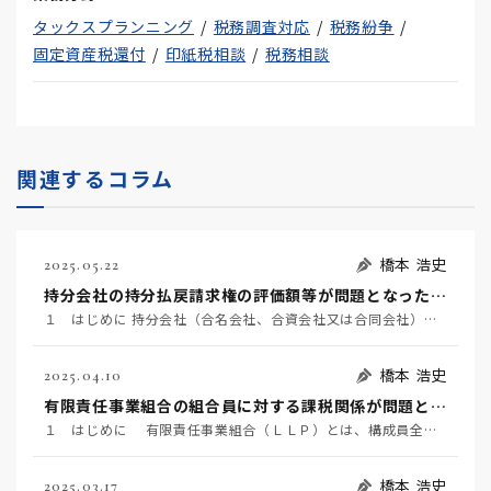
タックスプランニング
税務調査対応
税務紛争
固定資産税還付
印紙税相談
税務相談
関連するコラム
橋本 浩史
2025.05.22
持分会社の持分払戻請求権の評価額等が問題となった事例 ～名古屋地裁令和６年６月２２日判決TAINS Z８８８-２７２０～
１ はじめに 持分会社（合名会社、合資会社又は合同会社）の社員は、死亡によって退社し（会社法６０７条…
橋本 浩史
2025.04.10
有限責任事業組合の組合員に対する課税関係が問題となった事例 ～東京地裁令和６年２月１６日判決TAINS Z888-2712（確定）～
１ はじめに 有限責任事業組合（ＬＬＰ）とは、構成員全員が無限責任を負う民法組合の特例として、「有…
橋本 浩史
2025.03.17