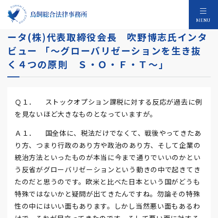
ストックオプション税務訴訟 デルコンピュ
MENU
ータ(株)代表取締役会長 吹野博志氏インタ
ビュー 「～グローバリゼーションを生き抜
く４つの原則 Ｓ・Ｏ・Ｆ・Ｔ～」
Ｑ１． ストックオプション課税に対する反応が過去に例
を見ないほど大きなものとなっていますが。
Ａ１． 国全体に、税法だけでなくて、戦後やってきたあ
り方、つまり行政のあり方や政治のあり方、そして企業の
統治方法といったものが本当に今まで通りでいいのかとい
う反省がグローバリゼーションという動きの中で起きてき
たのだと思うのです。欧米と比べた日本という国がどうも
特殊ではないかと疑問が出てきたんですね。勿論その特殊
性の中にはいい面もあります。しかし当然悪い面もあるわ