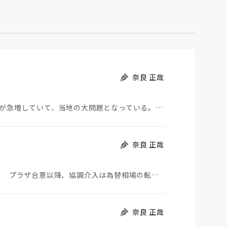
奈良 正哉
モロッコから地続きのスペインの飛び地へ不法移民が急増していて、当地の大問題となっている。「海を泳い…
奈良 正哉
日米が協調介入に踏み切った。円は急騰している。 プラザ合意以降、協調介入は為替相場の転機になって…
奈良 正哉