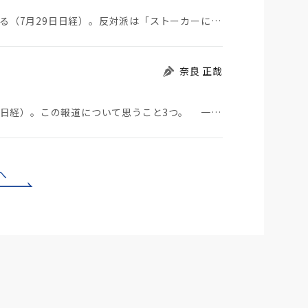
ストーカーにGPSを着けさせることが議論されている（7月29日日経）。反対派は「ストーカーにも人権…
奈良 正哉
中国のBYDが日本市場に軽EVを投入する（7月29日日経）。この報道について思うこと3つ。 一つ…
へ