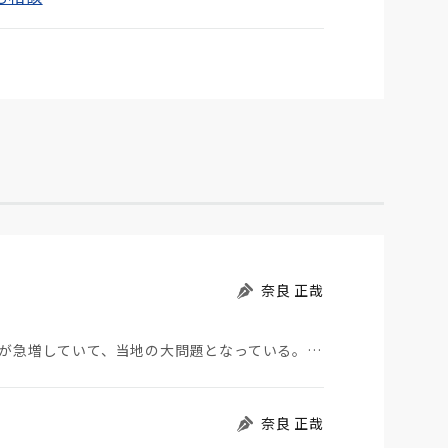
奈良 正哉
モロッコから地続きのスペインの飛び地へ不法移民が急増していて、当地の大問題となっている。「海を泳い…
奈良 正哉