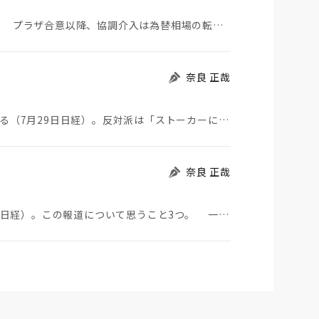
日米が協調介入に踏み切った。円は急騰している。 プラザ合意以降、協調介入は為替相場の転機になって…
奈良 正哉
ストーカーにGPSを着けさせることが議論されている（7月29日日経）。反対派は「ストーカーにも人権…
奈良 正哉
中国のBYDが日本市場に軽EVを投入する（7月29日日経）。この報道について思うこと3つ。 一つ…