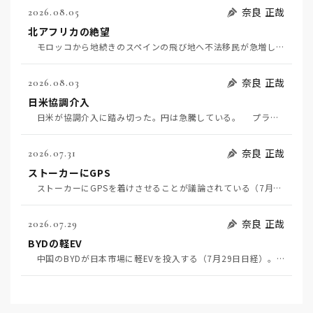
奈良 正哉
2026.08.05
北アフリカの絶望
モロッコから地続きのスペインの飛び地へ不法移民が急増していて、当地の大問題となっている。「海を泳い…
奈良 正哉
2026.08.03
日米協調介入
日米が協調介入に踏み切った。円は急騰している。 プラザ合意以降、協調介入は為替相場の転機になって…
奈良 正哉
2026.07.31
ストーカーにGPS
ストーカーにGPSを着けさせることが議論されている（7月29日日経）。反対派は「ストーカーにも人権…
奈良 正哉
2026.07.29
BYDの軽EV
中国のBYDが日本市場に軽EVを投入する（7月29日日経）。この報道について思うこと3つ。 一つ…