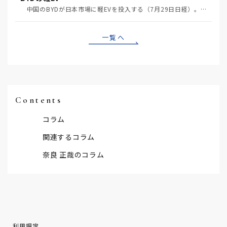
中国のBYDが日本市場に軽EVを投入する（7月29日日経）。この報道について思うこと3つ。 一つ…
一覧へ
Contents
コラム
関連するコラム
奈良 正哉のコラム
利用規定