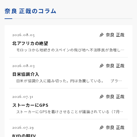
奈良 正哉のコラム
奈良 正哉
2026.08.05
北アフリカの絶望
モロッコから地続きのスペインの飛び地へ不法移民が急増していて、当地の大問題となっている。「海を泳い…
奈良 正哉
2026.08.03
日米協調介入
日米が協調介入に踏み切った。円は急騰している。 プラザ合意以降、協調介入は為替相場の転機になって…
奈良 正哉
2026.07.31
ストーカーにGPS
ストーカーにGPSを着けさせることが議論されている（7月29日日経）。反対派は「ストーカーにも人権…
奈良 正哉
2026.07.29
BYDの軽EV