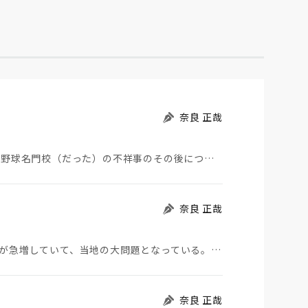
奈良 正哉
夏の甲子園が始まった。その裏側で、広陵やPLなど野球名門校（だった）の不祥事のその後について、「熱…
奈良 正哉
モロッコから地続きのスペインの飛び地へ不法移民が急増していて、当地の大問題となっている。「海を泳い…
奈良 正哉