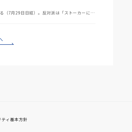
ストーカーにGPSを着けさせることが議論されている（7月29日日経）。反対派は「ストーカーにも人権…
へ
リティ基本方針