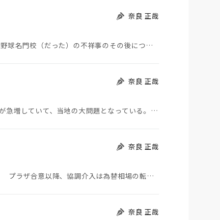
奈良 正哉
夏の甲子園が始まった。その裏側で、広陵やPLなど野球名門校（だった）の不祥事のその後について、「熱…
奈良 正哉
モロッコから地続きのスペインの飛び地へ不法移民が急増していて、当地の大問題となっている。「海を泳い…
奈良 正哉
日米が協調介入に踏み切った。円は急騰している。 プラザ合意以降、協調介入は為替相場の転機になって…
奈良 正哉