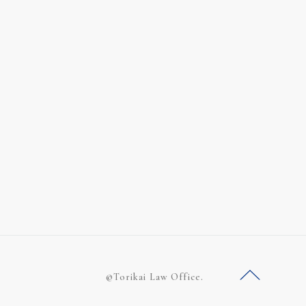
©Torikai Law Office.
ー