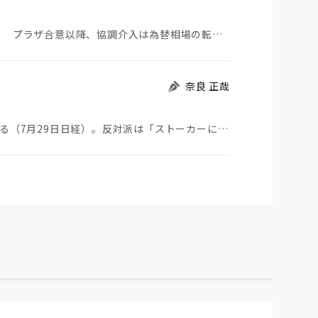
日米が協調介入に踏み切った。円は急騰している。 プラザ合意以降、協調介入は為替相場の転機になって…
奈良 正哉
ストーカーにGPSを着けさせることが議論されている（7月29日日経）。反対派は「ストーカーにも人権…