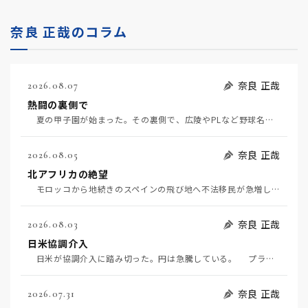
奈良 正哉のコラム
奈良 正哉
2026.08.07
熱闘の裏側で
夏の甲子園が始まった。その裏側で、広陵やPLなど野球名門校（だった）の不祥事のその後について、「熱…
奈良 正哉
2026.08.05
北アフリカの絶望
モロッコから地続きのスペインの飛び地へ不法移民が急増していて、当地の大問題となっている。「海を泳い…
奈良 正哉
2026.08.03
日米協調介入
日米が協調介入に踏み切った。円は急騰している。 プラザ合意以降、協調介入は為替相場の転機になって…
奈良 正哉
2026.07.31