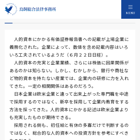
人的資本
MENU
人的資本にかかる有価証券報告書への記載が上場企業に
義務化された。企業によって、数値を含め記載内容はいろ
いろ工夫されているようだ（６月２２日日経）。
人的資本の充実と企業業績、さらには株価に因果関係が
あるのかは知らない。しかし、むかしから、銀行や商社な
ど物的資本を持たない産業では、企業内の研修に力を入れ
てきた。一定の相関関係はあるのだろう。
日本企業は欧米企業と違って出来上がった専門職を中途
で採用するのではなく、新卒を採用して企業内教育をする
方法を採ってきた。人的資本にかかる記述は欧米企業より
も充実したものが期待できる。
採用される側も、初任給と有休の多寡だけで判断するの
ではなく、総合的な人的資本への投資方針を参考にすべき