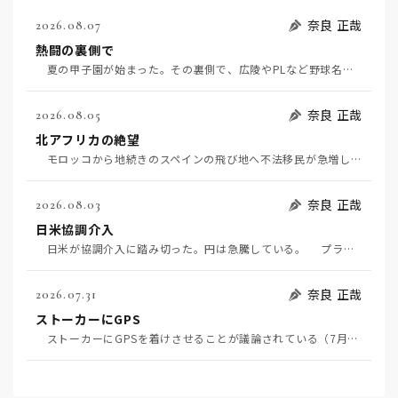
奈良 正哉
2026.08.07
熱闘の裏側で
夏の甲子園が始まった。その裏側で、広陵やPLなど野球名門校（だった）の不祥事のその後について、「熱…
奈良 正哉
2026.08.05
北アフリカの絶望
モロッコから地続きのスペインの飛び地へ不法移民が急増していて、当地の大問題となっている。「海を泳い…
奈良 正哉
2026.08.03
日米協調介入
日米が協調介入に踏み切った。円は急騰している。 プラザ合意以降、協調介入は為替相場の転機になって…
奈良 正哉
2026.07.31
ストーカーにGPS
ストーカーにGPSを着けさせることが議論されている（7月29日日経）。反対派は「ストーカーにも人権…