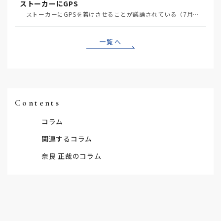
ストーカーにGPS
ストーカーにGPSを着けさせることが議論されている（7月29日日経）。反対派は「ストーカーにも人権…
一覧へ
Contents
コラム
関連するコラム
奈良 正哉のコラム