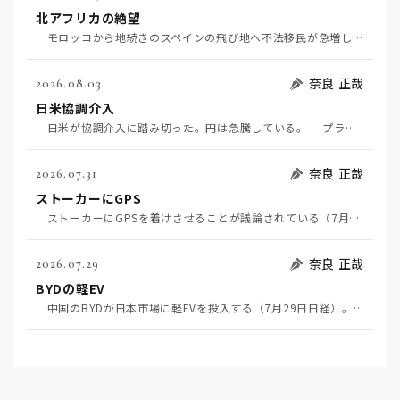
北アフリカの絶望
モロッコから地続きのスペインの飛び地へ不法移民が急増していて、当地の大問題となっている。「海を泳い…
奈良 正哉
2026.08.03
日米協調介入
日米が協調介入に踏み切った。円は急騰している。 プラザ合意以降、協調介入は為替相場の転機になって…
奈良 正哉
2026.07.31
ストーカーにGPS
ストーカーにGPSを着けさせることが議論されている（7月29日日経）。反対派は「ストーカーにも人権…
奈良 正哉
2026.07.29
BYDの軽EV
中国のBYDが日本市場に軽EVを投入する（7月29日日経）。この報道について思うこと3つ。 一つ…