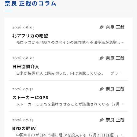
奈良 正哉のコラム
奈良 正哉
2026.08.05
北アフリカの絶望
モロッコから地続きのスペインの飛び地へ不法移民が急増していて、当地の大問題となっている。「海を泳い…
奈良 正哉
2026.08.03
日米協調介入
日米が協調介入に踏み切った。円は急騰している。 プラザ合意以降、協調介入は為替相場の転機になって…
奈良 正哉
2026.07.31
ストーカーにGPS
ストーカーにGPSを着けさせることが議論されている（7月29日日経）。反対派は「ストーカーにも人権…
奈良 正哉
2026.07.29
BYDの軽EV
中国のBYDが日本市場に軽EVを投入する（7月29日日経）。この報道について思うこと3つ。 一つ…