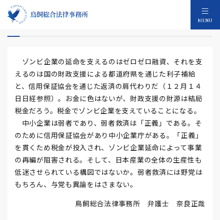
ゾンビ企業をいつまで救済するのか
MENU
ゾンビ企業の延命を支えるのはゼロゼロ融資、それを支
えるのは国の財政支援による都道府県を通じた利子補給
と、信用保証協会を通じた返済の肩代わりだ（１２月１４
日日経参照）。お金に色はないが、財政支援の財源は結局
税金だろう。税金でゾンビ企業を支えていることになる。
中小企業は弱者であり、弱者救済は「正義」である。そ
のために信用保証協会があり中小企業庁がある。「正義」
を貫くため税金が投入され、ゾンビ企業延命によって事業
の再編が阻害される。そして、日本産業の全体の生産性も
低迷させられている構図ではないか。弱者救済には野党は
もちろん、与党も異論をはさまない。
鳥飼総合法律事務所 弁護士 奈良正哉