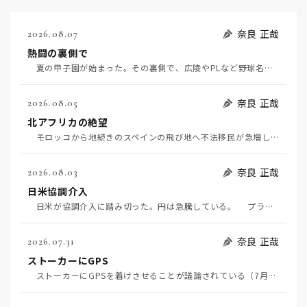
奈良 正哉
2026.08.07
熱闘の裏側で
夏の甲子園が始まった。その裏側で、広陵やPLなど野球名門校（だった）の不祥事のその後について、「熱…
奈良 正哉
2026.08.05
北アフリカの絶望
モロッコから地続きのスペインの飛び地へ不法移民が急増していて、当地の大問題となっている。「海を泳い…
奈良 正哉
2026.08.03
日米協調介入
日米が協調介入に踏み切った。円は急騰している。 プラザ合意以降、協調介入は為替相場の転機になって…
奈良 正哉
2026.07.31
ストーカーにGPS
ストーカーにGPSを着けさせることが議論されている（7月29日日経）。反対派は「ストーカーにも人権…