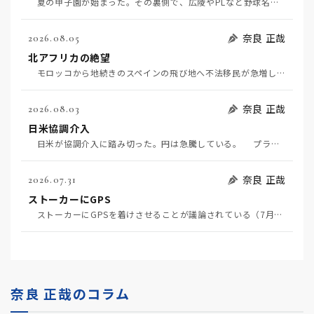
夏の甲子園が始まった。その裏側で、広陵やPLなど野球名門校（だった）の不祥事のその後について、「熱…
奈良 正哉
2026.08.05
北アフリカの絶望
モロッコから地続きのスペインの飛び地へ不法移民が急増していて、当地の大問題となっている。「海を泳い…
奈良 正哉
2026.08.03
日米協調介入
日米が協調介入に踏み切った。円は急騰している。 プラザ合意以降、協調介入は為替相場の転機になって…
奈良 正哉
2026.07.31
ストーカーにGPS
ストーカーにGPSを着けさせることが議論されている（7月29日日経）。反対派は「ストーカーにも人権…
奈良 正哉のコラム