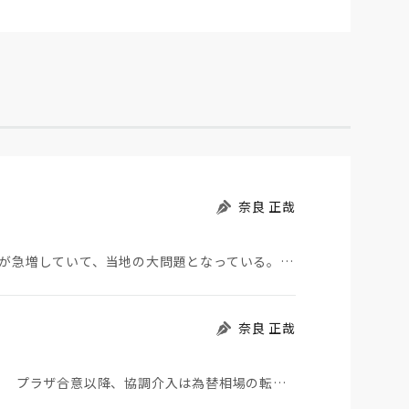
奈良 正哉
モロッコから地続きのスペインの飛び地へ不法移民が急増していて、当地の大問題となっている。「海を泳い…
奈良 正哉
日米が協調介入に踏み切った。円は急騰している。 プラザ合意以降、協調介入は為替相場の転機になって…