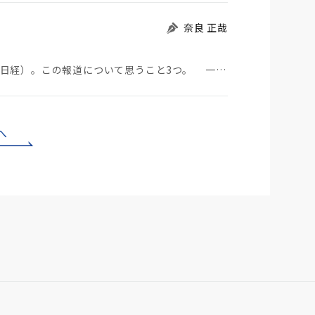
奈良 正哉
中国のBYDが日本市場に軽EVを投入する（7月29日日経）。この報道について思うこと3つ。 一つ…
へ