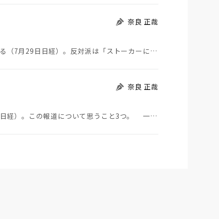
奈良 正哉
ストーカーにGPSを着けさせることが議論されている（7月29日日経）。反対派は「ストーカーにも人権…
奈良 正哉
中国のBYDが日本市場に軽EVを投入する（7月29日日経）。この報道について思うこと3つ。 一つ…