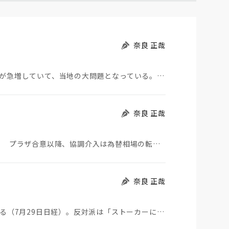
奈良 正哉
モロッコから地続きのスペインの飛び地へ不法移民が急増していて、当地の大問題となっている。「海を泳い…
奈良 正哉
日米が協調介入に踏み切った。円は急騰している。 プラザ合意以降、協調介入は為替相場の転機になって…
奈良 正哉
ストーカーにGPSを着けさせることが議論されている（7月29日日経）。反対派は「ストーカーにも人権…